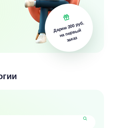
200 руб.
Дарим
на первый
заказ
огии