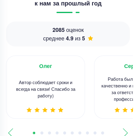
к нам за прошлый год
оценок
2085
среднее
из
4.9
5
Олег
Сер
Работа была
Автор соблюдает сроки и
качественно и в
всегда на связи! Спасибо за
за ответств
работу)
професси