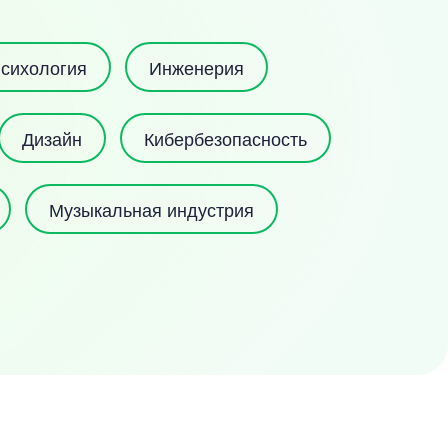
сихология
Инженерия
Дизайн
Кибербезопасность
Музыкальная индустрия
ие
Программирование
Гостиничный и ресторанный бизнес
и криптовалюта
Арт и дизайн