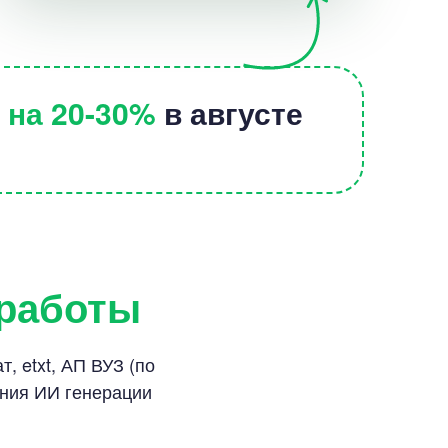
е
на 20-30%
в августе
 работы
, etxt, АП ВУЗ (по
ания ИИ генерации