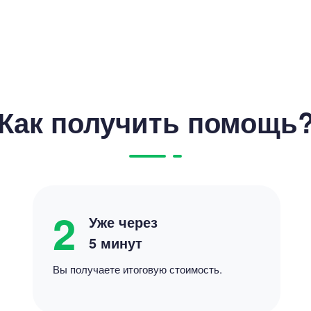
Политология
Робототехника
Комью
(Театральный факультет)
Банковское дело
Как получить помощь
редпринимательство
E-commerce
Искус
2
Уже через
5 минут
Вы получаете итоговую стоимость.