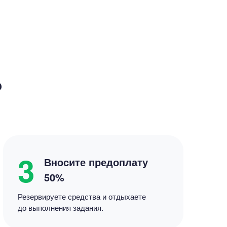
нити-менеджмент
Ивент-менеджмент
?
ственный интеллект
3
Вносите предоплату
50%
Резервируете средства
и отдыхаете
до выполнения задания.