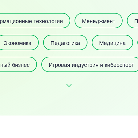
рмационные технологии
Менеджмент
П
Экономика
Педагогика
Медицина
ный бизнес
Игровая индустрия и киберспорт
Лингвистика
Реклама
Кино и телевиден
Государственное и муниципальное управление
Геймдизайн и разработка игр
Блокчейн 