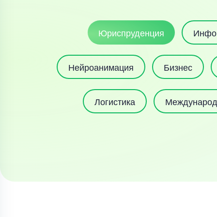
Юриспруденция
Инфо
Нейроанимация
Бизнес
Логистика
Международ
Анимация и комиксы
Международные отношения
Медиа
Интернет-профессии