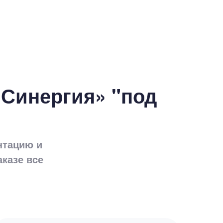
«Синергия» "под
нтацию и
аказе все