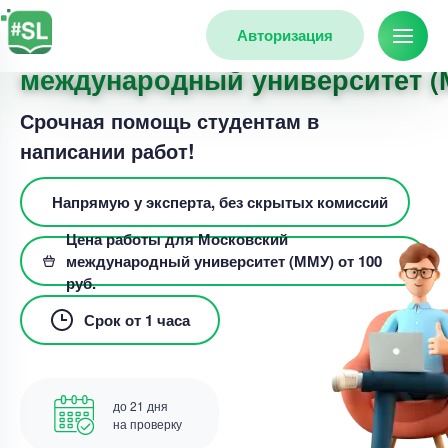
Авторизация
Заказать работу для Московск
международный университет (
Срочная помощь студентам в
написании работ!
Напрямую у эксперта, без скрытых комиссий
Цена работы для Московский
международный университет (ММУ) от 100
руб.
Срок от 1 часа
до 21 дня
на проверку