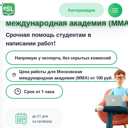
Авторизация
Заказать работу для Московск
международная академия (ММА
Срочная помощь студентам в
написании работ!
Напрямую у эксперта, без скрытых комиссий
Цена работы для Московская
международная академия (ММА) от 100 руб.
Срок от 1 часа
до 21 дня
на проверку