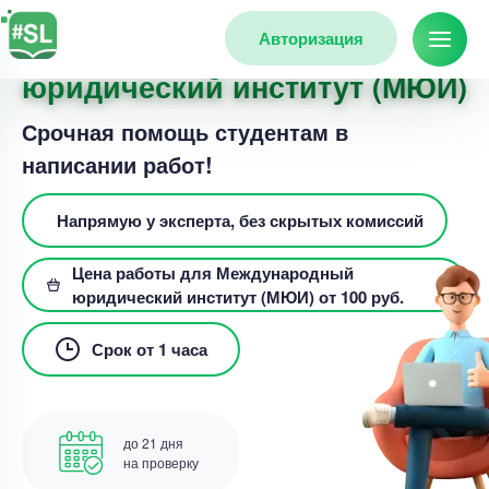
Авторизация
Заказать работу для Междуна
юридический институт (МЮИ)
Срочная помощь студентам в
написании работ!
Напрямую у эксперта, без скрытых комиссий
Цена работы для Международный
юридический институт (МЮИ) от 100 руб.
Срок от 1 часа
до 21 дня
на проверку