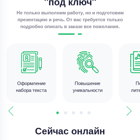
"под ключ"
Не только выполним работу, но и подготовим
презентацию и речь. От вас требуется только
подробно описать в заказе все пожелания.
Набор текста
Вбить в Excel данные отчетности
банка+Вставить и отформатировать
полученные таблицы в Word.
Уникальность
50%
Срок выполнения
-1 дней
Оформление
Повышение
П
Цена
300 ₽
набора текста
уникальности
лит
6 минут назад
Набор текста
Набор текста – Сделать визитную карточку
врача
Сейчас онлайн
Уникальность
50%