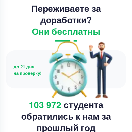
Переживаете за
рерайт текста
доработки?
Уникальность
65%
Они бесплатны
Срок выполнения
3 дней
Цена
2000 ₽
6 минут назад
до 21 дня
на проверку!
103 972
студента
обратились к нам за
прошлый год