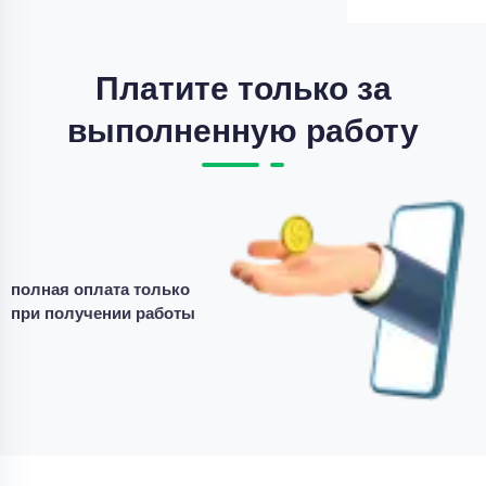
полученные таблицы в Word.
Уникальность
50%
Срок выполнения
-1 дней
Платите только за
выполненную работу
Цена
300 ₽
6 минут назад
Набор текста
Набор текста – Сделать визитную карточку
врача
полная оплата только
Уникальность
50%
при получении работы
Срок выполнения
6 дней
Цена
1200 ₽
7 минут назад
Набор текста