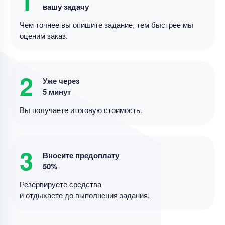
1
вашу задачу
10 минут назад
Чем точнее вы опишите задание, тем быстрее мы
оценим заказ.
Набор текста
Оставить отзыв на сайте
2
Уже через
Уникальность
50%
5 минут
Срок выполнения
1 дней
Вы получаете итоговую стоимость.
Цена
25 ₽
7 минут назад
3
Вносите предоплату
50%
Резервируете средства
Набор текста
и отдыхаете до выполнения задания.
Вбить в Excel данные отчетности
банка+Вставить и отформатировать