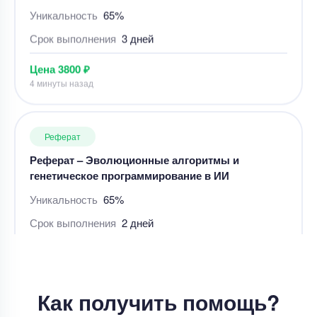
Цена
3800 ₽
4 минуты назад
Реферат
Реферат – Эволюционные алгоритмы и
генетическое программирование в ИИ
Уникальность
65%
Срок выполнения
2 дней
Цена
7000 ₽
6 минут назад
Реферат
Как получить помощь?
Реферат – написать реферат