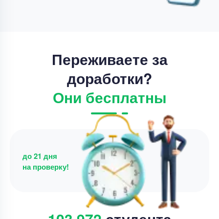
Цена
4000 ₽
4 минуты назад
Переживаете за
доработки?
Они бесплатны
до 21 дня
на проверку!
103 972
студента