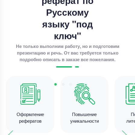
реферат по
Уникальность
50%
Русскому
Срок выполнения
4 дней
языку "под
Цена
4400 ₽
15 минут назад
ключ"
Не только выполним работу, но и подготовим
презентацию и речь. От вас требуется только
Реферат
подробно описать в заказе все пожелания.
Реферат – Понятие трудового стажа и выслуги
лет в здравоохранении
Уникальность
75%
Срок выполнения
5 дней
Цена
3800 ₽
12 минут назад
Оформление
Повышение
П
рефератов
уникальности
лит
Реферат