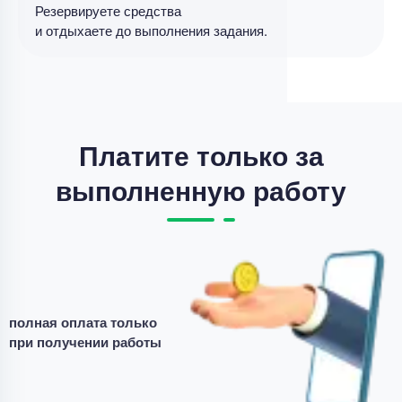
Резервируете средства
Реферат
и отдыхаете до выполнения задания.
Реферат – Понятие трудового стажа и выслуги
лет в здравоохранении
Уникальность
75%
Срок выполнения
5 дней
Платите только за
Цена
3800 ₽
выполненную работу
12 минут назад
Реферат
Общая характеристика области знаний
«Управление коммуникациями»: процессы,
используемые методы, результаты
полная оплата только
при получении работы
Уникальность
75%
Срок выполнения
2 дней