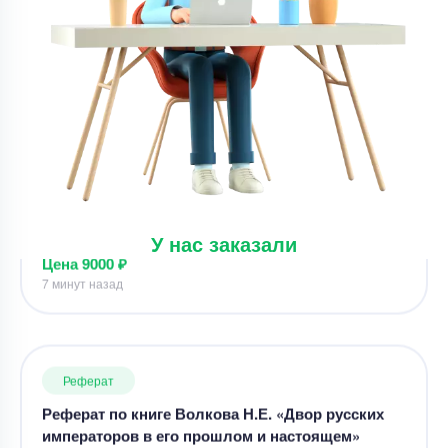
Реферат
Реферат – Сварочное производство
Уникальность
50%
Срок выполнения
3 дней
Цена
9000 ₽
7 минут назад
У нас заказали
Реферат
Реферат по книге Волкова Н.Е. «Двор русских
императоров в его прошлом и настоящем»
Уникальность
65%
Срок выполнения
3 дней