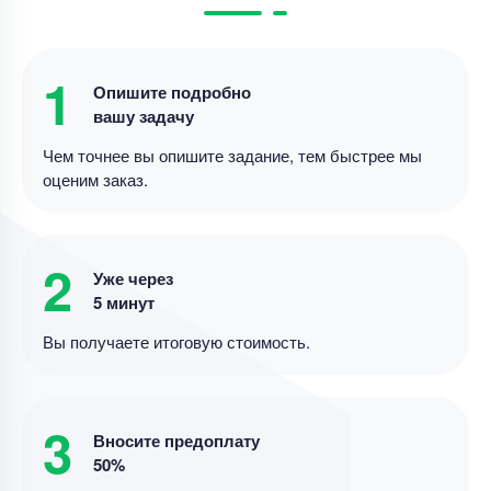
Уникальность
60%
Срок выполнения
4 дней
1
Опишите подробно
Цена
3800 ₽
вашу задачу
5 минут назад
Чем точнее вы опишите задание, тем быстрее мы
оценим заказ.
Реферат
методы метатеоретического уровня научного
2
Уже через
познания
5 минут
Уникальность
50%
Вы получаете итоговую стоимость.
Срок выполнения
4 дней
Цена
4400 ₽
3
15 минут назад
Вносите предоплату
50%