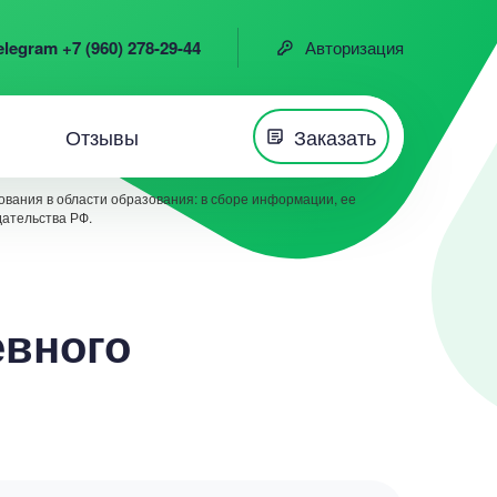
elegram +7 (960) 278-29-44
Авторизация
Отзывы
Заказать
вания в области образования: в сборе информации, ее
дательства РФ.
евного