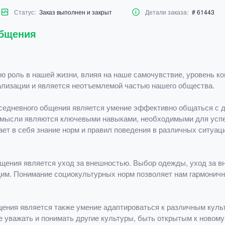
Статус:
Заказ выполнен и закрыт
Детали заказа:
# 61443
общения
ю роль в нашей жизни, влияя на наше самочувствие, уровень к
ализации и является неотъемлемой частью нашего общества.
седневного общения является умение эффективно общаться с д
и мысли являются ключевыми навыками, необходимыми для усп
ет в себя знание норм и правил поведения в различных ситуаци
щения является уход за внешностью. Выбор одежды, уход за вн
щим. Понимание социокультурных норм позволяет нам гармонич
ения является также умение адаптироваться к различным культ
е уважать и понимать другие культуры, быть открытым к новому