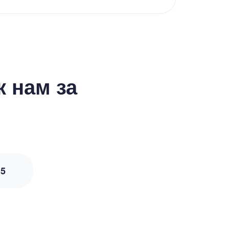
 нам за
з
5