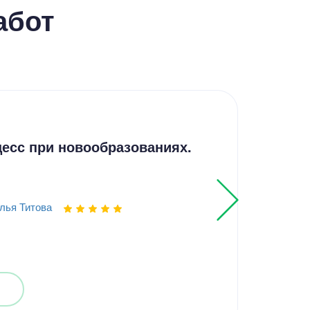
абот
Реф
есс при новообразованиях.
Гас
диа
лья Титова
Выпо