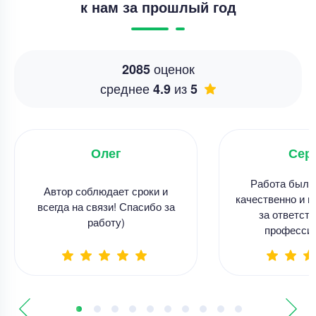
к нам за прошлый год
оценок
2085
среднее
из
4.9
5
Олег
Сер
Работа была
Автор соблюдает сроки и
качественно и в
всегда на связи! Спасибо за
за ответств
работу)
професси