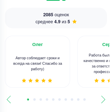
оценок
2085
среднее
из
4.9
5
Олег
Сер
Работа была
Автор соблюдает сроки и
качественно и в
всегда на связи! Спасибо за
за ответств
работу)
професси