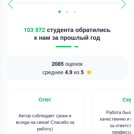
103 972
студента обратились
к нам за прошлый год
оценок
2085
среднее
из
4.9
5
Олег
Сер
Работа была
Автор соблюдает сроки и
качественно и в
всегда на связи! Спасибо за
за ответств
работу)
професси