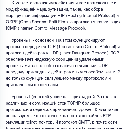
К межсетевого взаимодействия и все протоколы, с и
модификацией маршрутизации, такие, как сбора
маршрутной информации RIP (Routing Internet Protocol) и
OSPF (Open Shortest Patti First), а протокол управляющих
ICMP (Internet Control Message Protocol).
Уровень II - основной. На этом функционируют
протокол передачей TCP (Transmission Control Protocol) и
протокол дейтаграмм UDP (User Datagram Protocol). TCP
обеспечивает надежную сообщений удаленными
процессами за счет образования соединений. UDP
передачу прикладных дейтаграммным способом, как и IР,
но только функции связующего между протоколом и
прикладными процессами.
Уровень I (верхний уровень) - прикладной. За годы в
различных и организаций стек TCP/IР большое
протоколов и сервисов прикладного уровня. К ним такие
используемые протоколы, как протокол файлов FTP,
эмуляции telnet, почтовый протокол SMTP, в почте сети
Internet, гипертекстовые сервисы к информации, такие, как