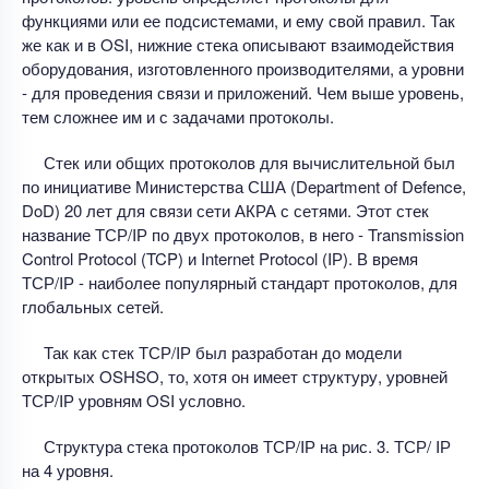
функциями или ее подсистемами, и ему свой правил. Так
же как и в OSI, нижние стека описывают взаимодействия
оборудования, изготовленного производителями, а уровни
- для проведения связи и приложений. Чем выше уровень,
тем сложнее им и с задачами протоколы.
Стек или общих протоколов для вычислительной был
по инициативе Министерства США (Department оf Defence,
DoD) 20 лет для связи сети АКРА с сетями. Этот стек
название ТСР/IР по двух протоколов, в него - Transmission
Control Protocol (TCP) и Internet Protocol (IР). В время
ТСР/IР - наиболее популярный стандарт протоколов, для
глобальных сетей.
Так как стек ТСР/IР был разработан до модели
открытых OSHSO, то, хотя он имеет структуру, уровней
ТСР/IР уровням OSI условно.
Структура стека протоколов ТСР/IР на рис. 3. ТСР/ IР
на 4 уровня.