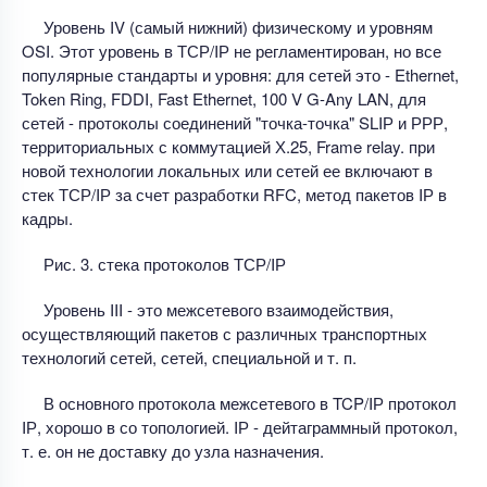
Уровень IV (самый нижний) физическому и уровням
OSI. Этот уровень в ТСР/IР не регламентирован, но все
популярные стандарты и уровня: для сетей это - Ethernet,
Token Ring, FDDI, Fast Ethernet, 100 V G-Any LAN, для
сетей - протоколы соединений "точка-точка" SLIР и РРР,
территориальных с коммутацией Х.25, Frame relay. при
новой технологии локальных или сетей ее включают в
стек ТСР/IР за счет разработки RFC, метод пакетов IР в
кадры.
Рис. 3. стека протоколов ТСР/IР
Уровень III - это межсетевого взаимодействия,
осуществляющий пакетов с различных транспортных
технологий сетей, сетей, специальной и т. п.
В основного протокола межсетевого в TCP/IР протокол
IР, хорошо в со топологией. IР - дейтаграммный протокол,
т. е. он не доставку до узла назначения.