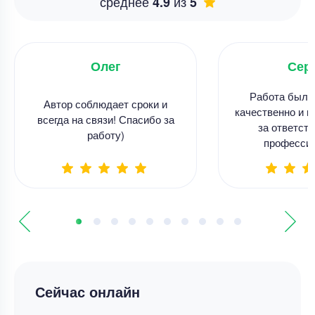
среднее
из
4.9
5
Олег
Сер
Работа была
Автор соблюдает сроки и
качественно и в
всегда на связи! Спасибо за
за ответств
работу)
професси
Сейчас онлайн