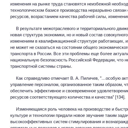
изменения на рынке труда становятся неизбежной необход
технологическом базисе производства неразрывно связан 
ресурсов, возрастанием качества рабочей силы, изменени
В результате межотраслевого и территориального движ
новая структура экономики, но и новый состав совокупног
изменениям в квалификационной структуре работающих, их
не может не сказаться на состоянии общего экономическог
транспорта в России. Все эти проблемы еще более актуал
национальную безопасность Российской Федерации, что н
транспортной системы страны.
Как справедливо отмечает В. А. Пиличев, "…особую ак
управление персоналом, организованное таким образом, 
обеспечить эффективное и своевременное удовлетворение
ресурсов соответствующего количества и качества" [134].
Изменяющаяся роль человека на производстве и быстры
культуре и технологии придали новое звучание таким зада
высокоэффективных систем стимулирования и вознагражде
оптимальных подходов к использованию персонала на жел