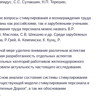
Лапидус, С.С. Сулакшин, Н.П. Терешин,
ле вопросы стимулирования и вознаграждения труда
аны как российскими, так и зарубежными учеными.
ания труда персонала можно назвать В.Р.
Е.В. Маслова, С.В. Шекшню и др. Среди зарубежных
 Р.Грей, А. Кемпински, К. Кунц, Р.
чной мере уделено внимание различным аспектам
ная разработанность отдельных аспектов
льных категорий работников железнодорожного
овили актуальность настоящего исследования.
сном анализе состояния системы стимулирования
существующей модели стимулирования персонала в
езные Дороги", а так же обосновании
.