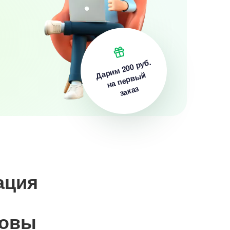
200 руб.
Дарим
на первый
заказ
ация
новы