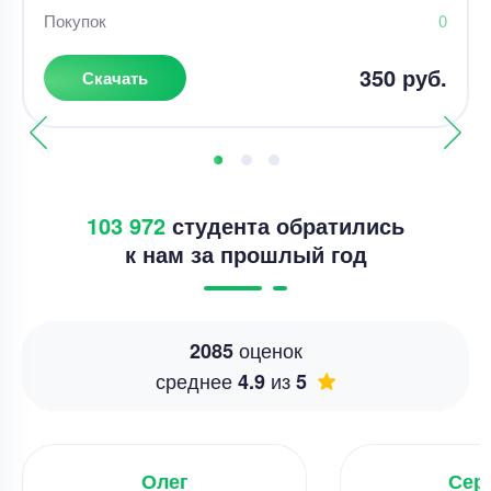
Покупок
0
350 руб.
Скачать
103 972
студента обратились
к нам за прошлый год
оценок
2085
среднее
из
4.9
5
Олег
Сер