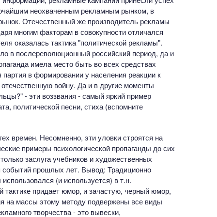
рочайшим неохваченным рекламным рынком, в
рынок. Отечественный же производитель рекламы
даря многим факторам в совокупности отличался
еля оказалась тактика "политической рекламы".
ало в послереволюционный российский период, да и
опаганда имела место быть во всех средствах
партия в формировании у населения реакции к
 отечественную войну. Да и в другие моменты
льцы?" - эти воззвания - самый яркий пример
та, политической песни, стиха (вспомните
ех времен. Несомненно, эти уловки строятся на
ческие примеры психологической пропаганды до сих
е только заслуга учебников и художественных
я событий прошлых лет. Вывод: Традиционно
использовался (и используется) в т.н.
й тактике придает юмор, и зачастую, черный юмор,
ия на массы этому методу подвержены все виды
кламного творчества - это вывески,