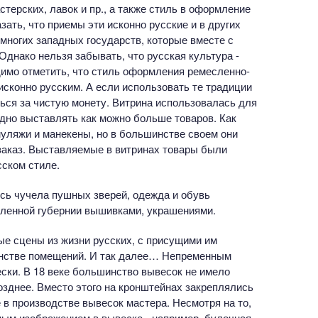
ерских, лавок и пр., а также стиль в оформление
ать, что приемы эти исконно русские и в других
многих западных государств, которые вместе с
днако нельзя забывать, что русская культура -
имо отметить, что стиль оформления ремесленно-
исконно русским. А если использовать те традиции
ться за чистую монету. Витрина использовалась для
одно выставлять как можно больше товаров. Как
уляжи и манекены, но в большинстве своем они
заказ. Выставляемые в витринах товары были
ском стиле.
ись чучела пушных зверей, одежда и обувь
ленной губернии вышивками, украшениями.
е сцены из жизни русских, с присущими им
анстве помещений. И так далее… Непременным
ски. В 18 веке большинство вывесок не имело
озднее. Вместо этого на кронштейнах закреплялись
в производстве вывесок мастера. Несмотря на то,
ым изображением в вывеске - например, булочная -