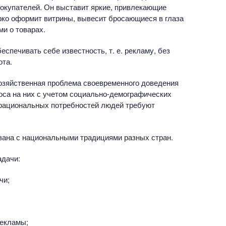
покупателей. Он выставит яркие, привлекающие
рко оформит витрины, вывесит бросающиеся в глаза
и о товарах.
еспечивать себе известность, т. е. рекламу, без
ота.
хозяйственная проблема своевременного доведения
оса на них с учетом социально-демографических
 рациональных потребностей людей требуют
зана с национальными традициями разных стран.
адачи:
чи;
рекламы;