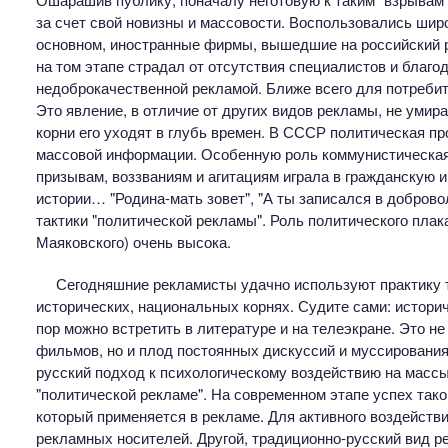
за счет свой новизны и массовости. Воспользовались ши
основном, иностранные фирмы, вышедшие на российский 
на том этапе страдал от отсутствия специалистов и благо
недоброкачественной рекламой. Ближе всего для потребит
Это явление, в отличие от других видов рекламы, не умир
корни его уходят в глубь времен. В СССР политическая пр
массовой информации. Особенную роль коммунистическая 
призывам, воззваниям и агитациям играла в гражданскую и
истории… "Родина-мать зовет", "А ты записался в доброво
тактики "политической рекламы". Роль политического плака
Маяковского) очень высока.
Сегодняшние рекламисты удачно используют практику т
исторических, национальных корнях. Судите сами: истори
пор можно встретить в литературе и на телеэкране. Это н
фильмов, но и плод постоянных дискуссий и муссировани
русский подход к психологическому воздействию на массы 
"политической рекламе". На современном этапе успех тако
который применяется в рекламе. Для активного воздейств
рекламных носителей. Другой, традиционно-русский вид ре