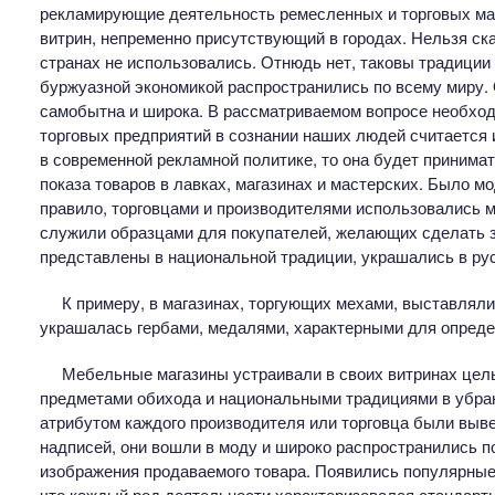
рекламирующие деятельность ремесленных и торговых маст
витрин, непременно присутствующий в городах. Нельзя сказ
странах не использовались. Отнюдь нет, таковы традиции 
буржуазной экономикой распространились по всему миру. О
самобытна и широка. В рассматриваемом вопросе необход
торговых предприятий в сознании наших людей считается 
в современной рекламной политике, то она будет принима
показа товаров в лавках, магазинах и мастерских. Было м
правило, торговцами и производителями использовались м
служили образцами для покупателей, желающих сделать 
представлены в национальной традиции, украшались в рус
К примеру, в магазинах, торгующих мехами, выставлял
украшалась гербами, медалями, характерными для опреде
Мебельные магазины устраивали в своих витринах целы
предметами обихода и национальными традициями в убр
атрибутом каждого производителя или торговца были выве
надписей, они вошли в моду и широко распространились п
изображения продаваемого товара. Появились популярные 
что каждый род деятельности характеризовался стандартн