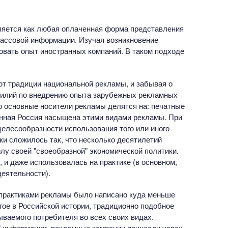
ляется как любая оплаченная форма представления
массовой информации. Изучая возникновение
овать опыт иностранных компаний. В таком подходе
т традиции национальной рекламы, и забывая о
силий по внедрению опыта зарубежных рекламных
то основные носители рекламы делятся на: печатные
енная Россия насыщена этими видами рекламы. При
целесообразности использования того или иного
ки сложилось так, что несколько десятилетий
лу своей "своеобразной" экономической политики.
и даже использовалась на практике (в основном,
еятельности).
практиками рекламы было написано куда меньше
огое в Российской истории, традиционно подобное
ываемого потребителя во всех своих видах.
" информации, рекламные кампании принесли успех