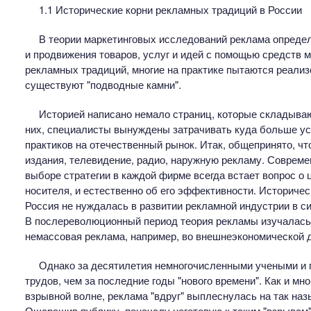
1.1 Исторические корни рекламных традиций в России
В теории маркетинговых исследований реклама опреде
и продвижения товаров, услуг и идей с помощью средств 
рекламных традиций, многие на практике пытаются реализ
существуют "подводные камни".
Историей написано немало страниц, которые складываю
них, специалисты вынуждены затрачивать куда больше у
практиков на отечественный рынок. Итак, общепринято, ч
издания, телевидение, радио, наружную рекламу. Соврем
выборе стратегии в каждой фирме всегда встает вопрос о 
носителя, и естественно об его эффективности. Историчес
Россия не нуждалась в развитии рекламной индустрии в си
В послереволюционный период теория рекламы изучалась, 
немассовая реклама, например, во внешнеэкономической д
Однако за десятилетия немногочисленными учеными и 
трудов, чем за последние годы "нового времени". Как и мн
взрывной волне, реклама "вдруг" выплеснулась на так наз
Ошарашив публику, поначалу неготовую к таким "взрывам