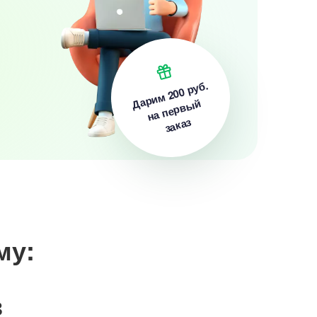
200 руб.
Дарим
на первый
заказ
му:
в