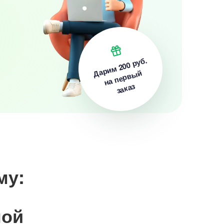
200 руб.
Дарим
на первый
заказ
му:
ной