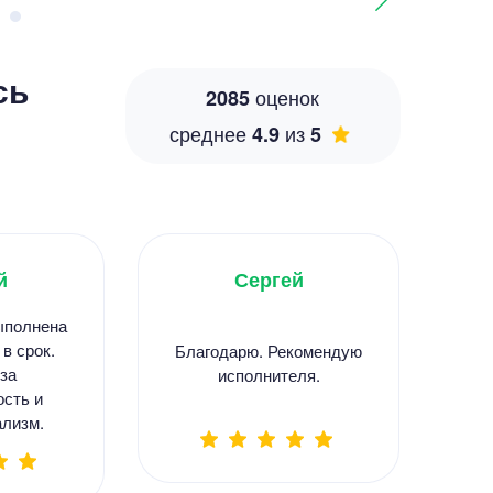
сь
оценок
2085
среднее
из
4.9
5
й
Сергей
ыполнена
С
 в срок.
Благодарю. Рекомендую
за
исполнителя.
в
ость и
лизм.