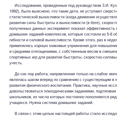
Исследования, проведенные под руководством З.И. Кузн
1992), было выяснено, что такие дети, не уступают сверст
статистической выносливости (когда движения осуществл
развитии силы быстроты и выносливости (в беге), скорос
полученных данных эксперимент показал эффективность 
домашних заданий-комплексов, которые состояли из 5-6 
гибкости и силовой выносливости. Кроме этого, раз в нед
применялись хорошо знакомые упражнения для повышения
и средними отягощениями, с собственным весом в смешен
спортивных игр для развития быстроты, скоростно-силовы
учесть.
До сих пор работа, направленная только на слабое звено
являлась шагом вперед по сравнению с существующим в 
развития физического воспитания. Практика, научные исс
довольствоваться эпизодическими заданиями, подтягивая
школьников, из числа которых постоянно пополняются ря
учащихся. Нужна система домашних заданий.
В связи с этим целью настоящей работы стало исслед