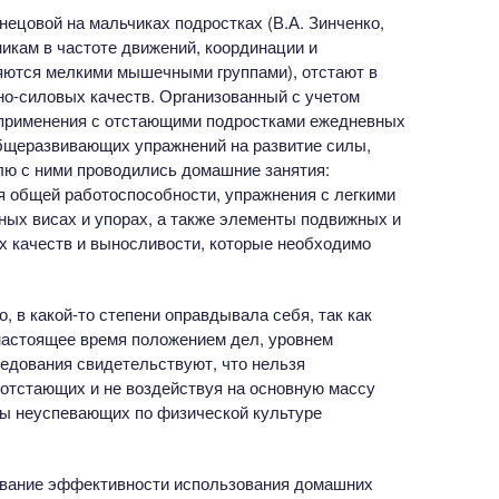
ецовой на мальчиках подростках (В.А. Зинченко,
никам в частоте движений, координации и
яются мелкими мышечными группами), отстают в
тно-силовых качеств. Организованный с учетом
применения с отстающими подростками ежедневных
общеразвивающих упражнений на развитие силы,
елю с ними проводились домашние занятия:
 общей работоспособности, упражнения с легкими
ных висах и упорах, а также элементы подвижных и
х качеств и выносливости, которые необходимо
, в какой-то степени оправдывала себя, так как
настоящее время положением дел, уровнем
ледования свидетельствуют, что нельзя
 отстающих и не воздействуя на основную массу
ды неуспевающих по физической культуре
ование эффективности использования домашних