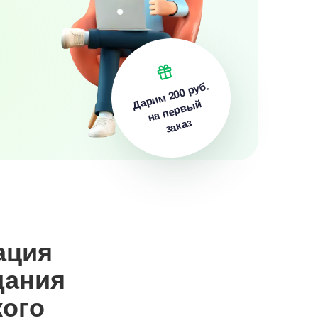
200 руб.
Дарим
на первый
заказ
ация
дания
кого