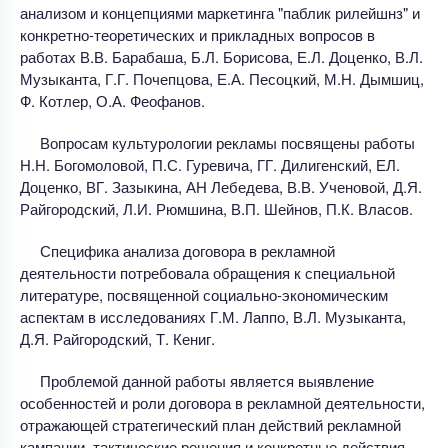
анализом и концепциями маркетинга "паблик рилейшнз" и
конкретно-теоретических и прикладных вопросов в
работах В.В. Барабаша, Б.Л. Борисова, Е.Л. Доценко, В.Л.
Музыканта, Г.Г. Почепцова, Е.А. Песоцкий, М.Н. Дымшиц,
Ф. Котлер, О.А. Феофанов.
Вопросам культурологии рекламы посвящены работы
Н.Н. Богомоловой, П.С. Гуревича, ГГ. Дилигенский, ЕЛ.
Доценко, ВГ. Зазыкина, АН Лебедева, В.В. Ученовой, Д.Я.
Райгородский, Л.И. Рюмшина, В.П. Шейнов, П.К. Власов.
Специфика анализа договора в рекламной
деятельности потребовала обращения к специальной
литературе, посвященной социально-экономическим
аспектам в исследованиях Г.М. Лаппо, В.Л. Музыканта,
Д.Я. Райгородский, Т. Кениг.
Проблемой данной работы является выявление
особенностей и роли договора в рекламной деятельности,
отражающей стратегический план действий рекламной
кампании, тактические решения и конкретные действия,