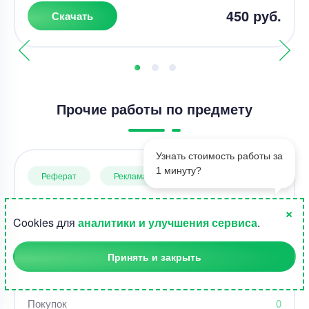
450 руб.
Скачать
Прочие работы по предмету
Узнать стоимость работы за
1 минуту?
Реферат
Реклама и PR
Обеспечение рекламной деятельности
×
туристических фирм
1
Cookies для
аналитики и улучшения сервиса
.
Страниц
21
Принять и закрыть
Просмотров
109
Покупок
0