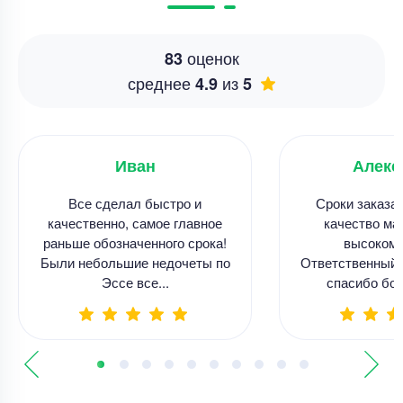
оценок
83
среднее
из
4.9
5
Иван
Алекс
Все сделал быстро и
Сроки заказа
качественно, самое главное
качество ма
раньше обозначенного срока!
высоком 
Были небольшие недочеты по
Ответственный 
Эссе все...
спасибо бол