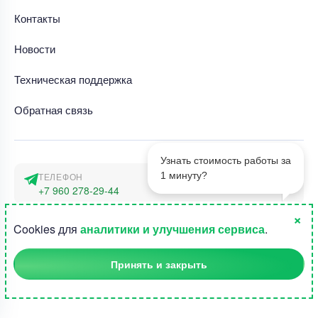
Контакты
Новости
Техническая поддержка
Обратная связь
Узнать стоимость работы за
1 минуту?
ТЕЛЕФОН
+7 960 278-29-44
×
АДРЕС
1
Cookies для
аналитики и улучшения сервиса
.
г. Москва, наб. Тараса Шевченко 23а
Принять и закрыть
©2015-2026, Студландия -
Все права защищены