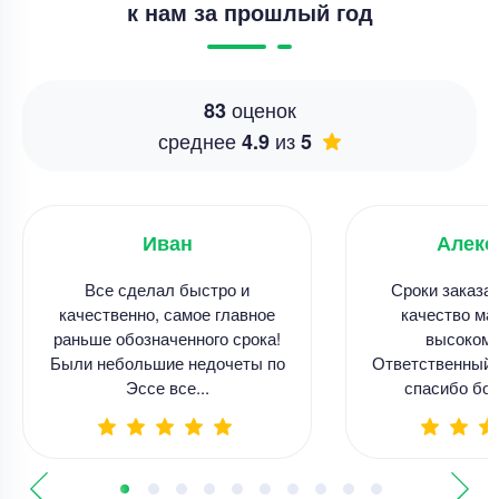
к нам за прошлый год
оценок
83
среднее
из
4.9
5
Иван
Алекс
Все сделал быстро и
Сроки заказа
качественно, самое главное
качество ма
раньше обозначенного срока!
высоком 
Были небольшие недочеты по
Ответственный 
Эссе все...
спасибо бол