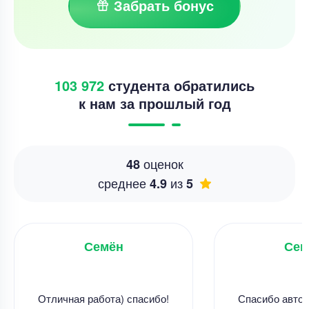
Забрать бонус
103 972
студента обратились
к нам за прошлый год
оценок
48
среднее
из
4.9
5
Семён
Сем
Отличная работа) спасибо!
Спасибо автору