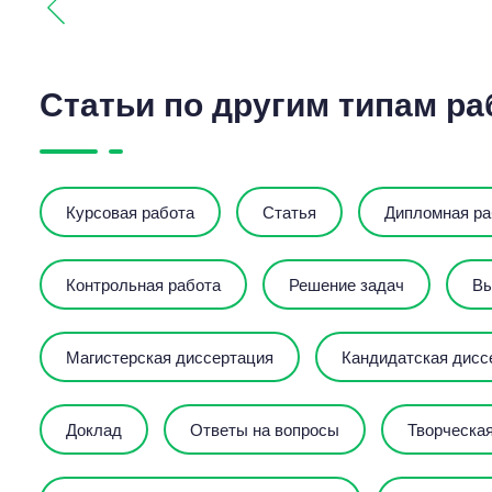
Статьи по другим типам ра
Курсовая работа
Статья
Дипломная ра
Контрольная работа
Решение задач
Вы
Магистерская диссертация
Кандидатская дисс
Доклад
Ответы на вопросы
Творческая