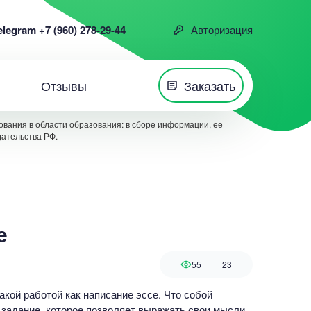
elegram +7 (960) 278-29-44
Авторизация
Отзывы
Заказать
вания в области образования: в сборе информации, ее
дательства РФ.
е
55
23
акой работой как написание эссе. Что собой
 задание, которое позволяет выражать свои мысли