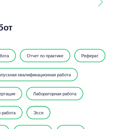
бот
бота
Отчет по практике
Реферат
пускная квалификационная работа
ертация
Лабораторная работа
 работа
Эссе