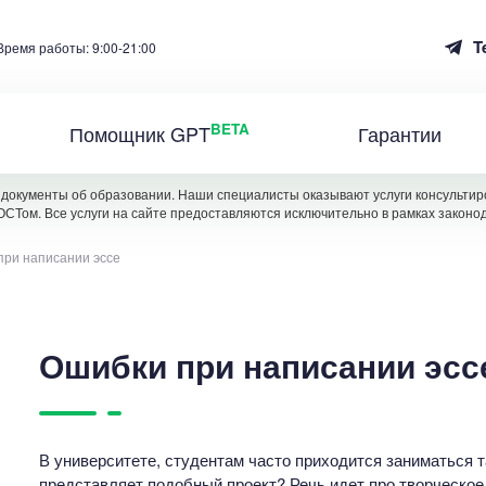
T
Время работы: 9:00-21:00
BETA
Помощник GPT
Гарантии
документы об образовании. Наши специалисты оказывают услуги консультиро
ОСТом. Все услуги на сайте предоставляются исключительно в рамках законо
при написании эссе
Ошибки при написании эсс
В университете, студентам часто приходится заниматься т
представляет подобный проект? Речь идет про творческое