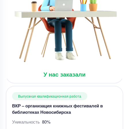
Цена
31800 ₽
8 минут назад
Выпускная квалификационная работа
ВКР – организация книжных фестивалей в
библиотеках Новосибирска
Уникальность
80%
Срок выполнения
52 дней
У нас заказали
Цена
21000 ₽
11 минут назад
Выпускная квалификационная работа
Выпускная работа – Перевод эмотивов «Inside
Out» по лингвистике