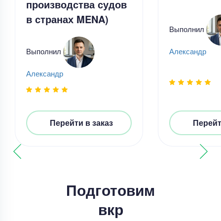
производства судов
в странах MENA)
Выполнил
Выполнил
Александр
Александр
Выпускная квалификационная работа
Выпускная квалификационная работа – Анализ
влияния цифровых платформ
Перейти в заказ
Перейт
Уникальность
75%
Срок выполнения
19 дней
Цена
23000 ₽
6 минут назад
Подготовим
вкр
Выпускная квалификационная работа