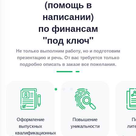
(помощь в
«Анализ и оценка управления финансовыми
ресурсами организации (на примере АО
написании)
Уникальность
80%
по финансам
Срок выполнения
18 дней
"под ключ"
Цена
26000 ₽
11 минут назад
Не только выполним работу, но и подготовим
презентацию и речь. От вас требуется только
подробно описать в заказе все пожелания.
Выпускная квалификационная работа
Выпускная квалификационная работа – Добро и
зло у детей
Уникальность
55%
Срок выполнения
182 дней
Оформление
Повышение
П
Цена
16700 ₽
выпускных
уникальности
лит
10 минут назад
квалификационных