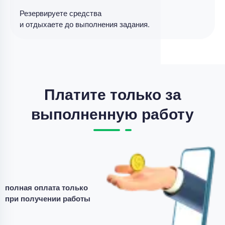
11 минут назад
Резервируете средства
и отдыхаете до выполнения задания.
Выпускная квалификационная работа
Выпускная квалификационная работа – Добро и
зло у детей
Уникальность
55%
Платите только за
Срок выполнения
182 дней
выполненную работу
Цена
16700 ₽
10 минут назад
Выпускная квалификационная работа
Выпускная работа – творческие задания по
полная оплата только
литературе
при получении работы
Уникальность
50%