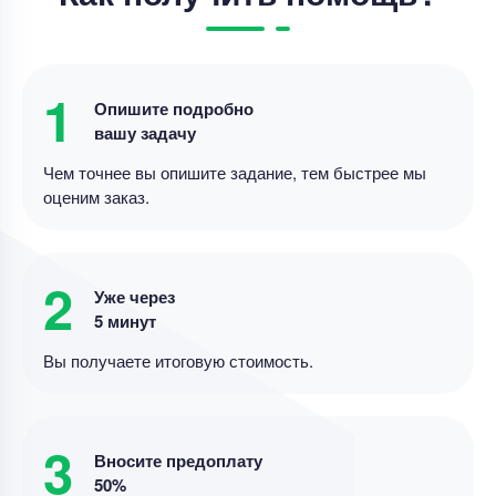
Выпускная квалификационная работа
Выпускная квалификационная работа – Анализ
влияния цифровых платформ
1
Уникальность
75%
Опишите подробно
вашу задачу
Срок выполнения
19 дней
Чем точнее вы опишите задание, тем быстрее мы
Цена
23000 ₽
оценим заказ.
6 минут назад
2
Выпускная квалификационная работа
Уже через
5 минут
«Анализ и оценка управления финансовыми
ресурсами организации (на примере АО
Вы получаете итоговую стоимость.
Уникальность
80%
Срок выполнения
18 дней
3
Вносите предоплату
Цена
26000 ₽
50%