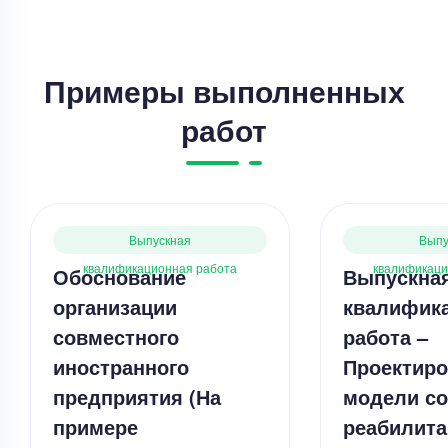
Примеры выполненных
работ
Выпускная
Выпу
квалификационная работа
квалификаци
Обоснование
Выпускна
организации
квалифик
совместного
работа –
иностранного
Проектиро
предприятия (На
модели с
примере
реабилита