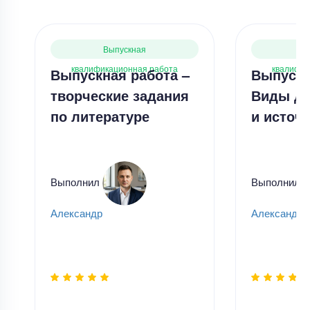
Выпускная
В
квалификационная работа
квалифик
Выпускная работа –
Выпускн
творческие задания
Виды до
по литературе
и источ
Выполнил
Выполнил
Александр
Александр