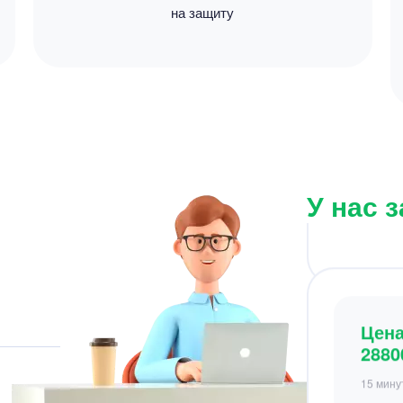
на защиту
Цен
2100
15 мину
У нас 
Цен
2880
15 мину