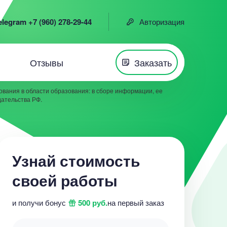
elegram +7 (960) 278-29-44
Авторизация
Отзывы
Заказать
вания в области образования: в сборе информации, ее
дательства РФ.
Узнай стоимость
своей работы
и получи бонус
500 руб.
на первый заказ