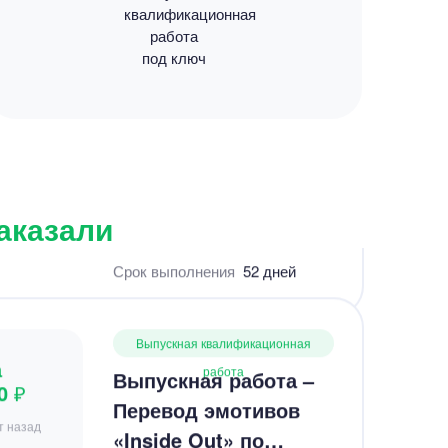
квалификационная
Срок выполнения
86 дней
работа
под ключ
Выпускная квалификационная
а
работа
ВКР – организация
0 ₽
книжных фестивалей
т назад
в библиотеках
Новосибирска
заказали
Уникальность
80%
Срок выполнения
52 дней
Выпускная квалификационная
а
работа
Выпускная работа –
0 ₽
Перевод эмотивов
т назад
«Inside Out» по