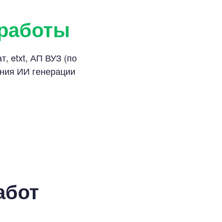
 работы
, etxt, АП ВУЗ (по
ания ИИ генерации
абот