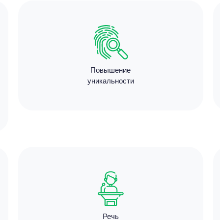
Цен
1780
Повышение
3 минут
уникальности
Цен
3180
11 мину
Речь