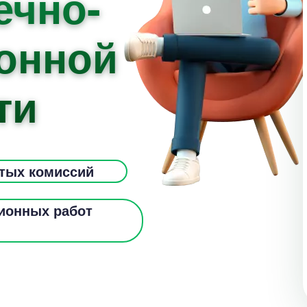
ечно-
онной
ти
ытых комиссий
ионных работ