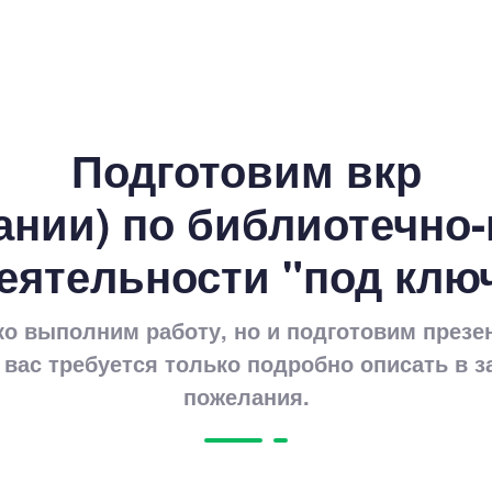
Цен
2600
9 минут
Подготовим вкр
ании) по библиотечн
еятельности "под клю
Цен
ко выполним работу, но и подготовим презе
1670
 вас требуется только подробно описать в з
13 мину
пожелания.