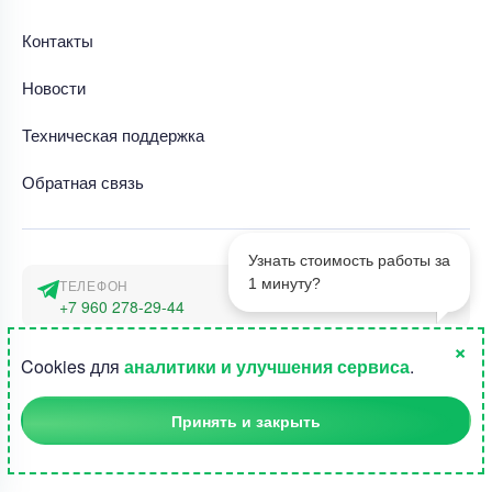
Контакты
Новости
Техническая поддержка
Обратная связь
Узнать стоимость работы за
1 минуту?
ТЕЛЕФОН
+7 960 278-29-44
×
АДРЕС
1
Cookies для
аналитики и улучшения сервиса
.
г. Москва, наб. Тараса Шевченко 23а
Принять и закрыть
©2015-2026, Студландия -
Все права защищены