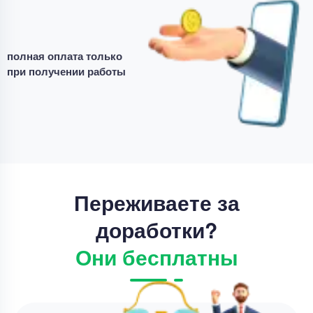
Общая характеристика области знаний
«Управление коммуникациями»: процессы,
используемые методы, результаты
полная оплата только
при получении работы
Уникальность
75%
Срок выполнения
2 дней
Цена
4000 ₽
7 минут назад
Переживаете за
доработки?
Они бесплатны