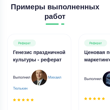
Примеры выполненных
работ
Реферат
Реферат
Генезис праздничной
Ценовая п
культуры - реферат
маркетинг
Реферат
Реферат – написать реферат
Выполнил
Михаил
Выполнил
Уникальность
60%
Тюлькин
Срок выполнения
4 дней
Цена
3800 ₽
7 минут назад