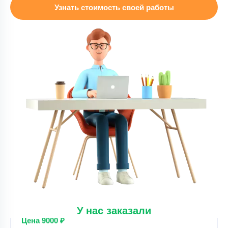
Реферат – Проведение уроков
Узнать стоимость своей работы
Уникальность
65%
Срок выполнения
1 дней
Цена
8000 ₽
11 минут назад
Реферат
Реферат – Сварочное производство
Уникальность
50%
Срок выполнения
3 дней
Цена
9000 ₽
7 минут назад
У нас заказали