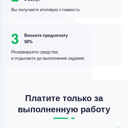
Уникальность
50%
Вы получаете итоговую стоимость.
Срок выполнения
4 дней
Цена
4400 ₽
3
4 минуты назад
Вносите предоплату
50%
Резервируете средства
Реферат
и отдыхаете до выполнения задания.
Реферат – Понятие трудового стажа и выслуги
лет в здравоохранении
Уникальность
75%
Срок выполнения
5 дней
Платите только за
Цена
3800 ₽
выполненную работу
12 минут назад
Реферат