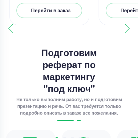
Перейти в заказ
Перейт
Реферат
методы метатеоретического уровня научного
познания
Подготовим
Уникальность
50%
реферат по
Срок выполнения
4 дней
маркетингу
Цена
4400 ₽
4 минуты назад
"под ключ"
Не только выполним работу, но и подготовим
презентацию и речь. От вас требуется только
Реферат
подробно описать в заказе все пожелания.
Реферат – Понятие трудового стажа и выслуги
лет в здравоохранении
Уникальность
75%