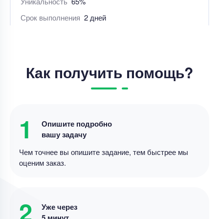
Цена
7000 ₽
4 минуты назад
Реферат
Как получить помощь?
Реферат – написать реферат
Уникальность
60%
Срок выполнения
4 дней
1
Опишите подробно
Цена
3800 ₽
вашу задачу
7 минут назад
Чем точнее вы опишите задание, тем быстрее мы
оценим заказ.
Реферат
методы метатеоретического уровня научного
2
Уже через
познания
5 минут