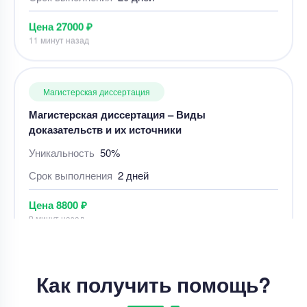
Цена
27000 ₽
11 минут назад
Магистерская диссертация
Магистерская диссертация – Виды
доказательств и их источники
Уникальность
50%
Срок выполнения
2 дней
Цена
8800 ₽
9 минут назад
Магистерская диссертация
Как получить помощь?
Развивающая игра как средство формирования
интеллектуальных способностей старших