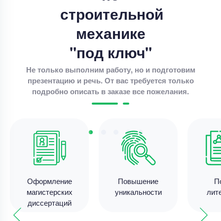
Уникальность
70%
строительной
Срок выполнения
26 дней
механике
Цена
40000 ₽
"под ключ"
12 минут назад
Не только выполним работу, но и подготовим
презентацию и речь. От вас требуется только
Магистерская диссертация
подробно описать в заказе все пожелания.
Трансформация механизмов конкуренции и
барьеров входа на рынок товаров в условиях
цифровизации на примере маркетплейсов.
Уникальность
70%
Срок выполнения
8 дней
Цена
20500 ₽
Оформление
Повышение
П
10 минут назад
магистерских
уникальности
лит
диссертаций
Магистерская диссертация