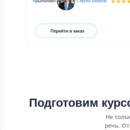
Выполнил
Сергей Иванов
Перейти в заказ
Подготовим курс
Не толь
речь. От