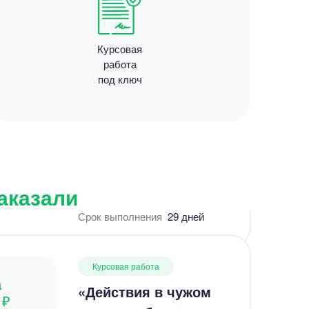
Срок выполнения
2 дней
Курсовая
работа
под ключ
Курсовая работа
а
Курсовая работа:
 ₽
Кадровый аудит на
 назад
предприятии –
Студландия
Уникальность
50%
заказали
Срок выполнения
29 дней
Курсовая работа
а
«Действия в чужом
 ₽
интересе без
т назад