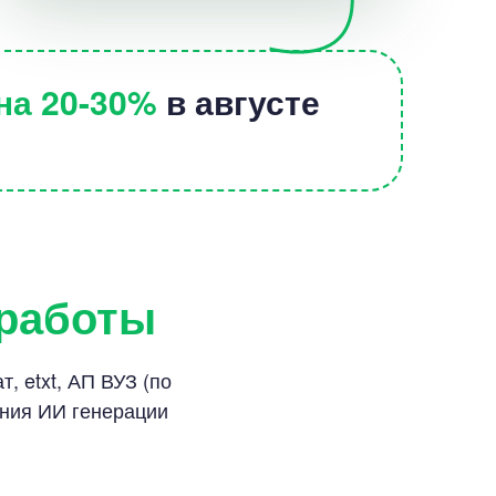
на 20-30%
в августе
 работы
, etxt, АП ВУЗ (по
ания ИИ генерации