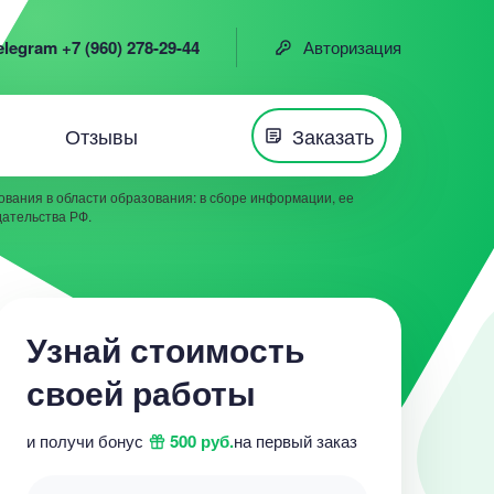
elegram +7 (960) 278-29-44
Авторизация
Отзывы
Заказать
вания в области образования: в сборе информации, ее
дательства РФ.
Узнай стоимость
своей работы
и получи бонус
500 руб.
на первый заказ