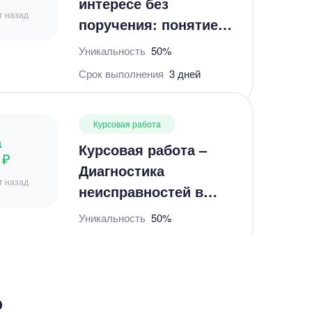
поручения: понятие,
содержание
Уникальность
50%
правоотношения,
Срок выполнения
3 дней
особенности
правоприменительной
Курсовая работа
практики».
а
Курсовая работа –
 ₽
Диагностика
т назад
неисправностей в
автомобиле
Уникальность
50%
Срок выполнения
8 дней
Курсовая работа
а
?
Написать
 ₽