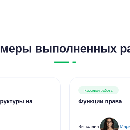
Цен
5600
11 мину
меры выполненных р
Цен
Курсовая работа
3800
руктуры на
Функции права
15 мину
Выполнил
Мари