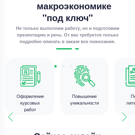
макроэкономике
Курсовая работа
"под ключ"
доработка курсовой работы
Не только выполним работу, но и подготовим
Уникальность
50%
презентацию и речь. От вас требуется только
подробно описать в заказе все пожелания.
Срок выполнения
7 дней
Цена
3500 ₽
8 минут назад
Курсовая работа
Оформление
Повышение
П
понижающий Импульсный стабилизатор
курсовых
уникальности
лит
постоянного напряжения.
работ
Уникальность
55%
Срок выполнения
3 дней