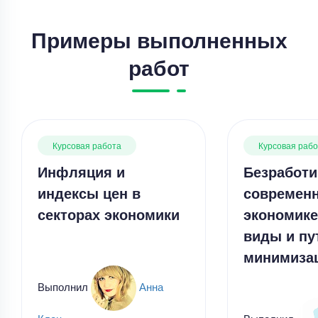
Примеры выполненных
работ
Курсовая работа
Курсовая работа – Диагностика неисправностей
Курсовая работа
Курсовая раб
в автомобиле
Инфляция и
Безработи
Уникальность
50%
индексы цен в
современ
Срок выполнения
8 дней
секторах экономики
экономике
Цена
5600 ₽
виды и пу
8 минут назад
минимиза
Выполнил
Анна
Курсовая работа