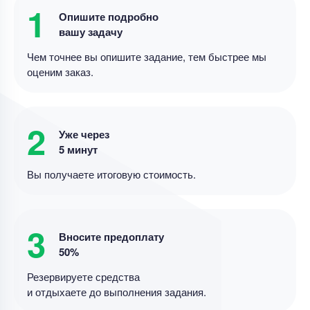
1
Опишите подробно
вашу задачу
Курсовая работа
Чем точнее вы опишите задание, тем быстрее мы
организация учета кассовых операций
оценим заказ.
Уникальность
50%
Срок выполнения
7 дней
2
Уже через
Цена
4200 ₽
5 минут
3 минуты назад
Вы получаете итоговую стоимость.
3
Курсовая работа
Вносите предоплату
доработка курсовой работы
50%
Уникальность
50%
Резервируете средства
и отдыхаете до выполнения задания.
Срок выполнения
7 дней