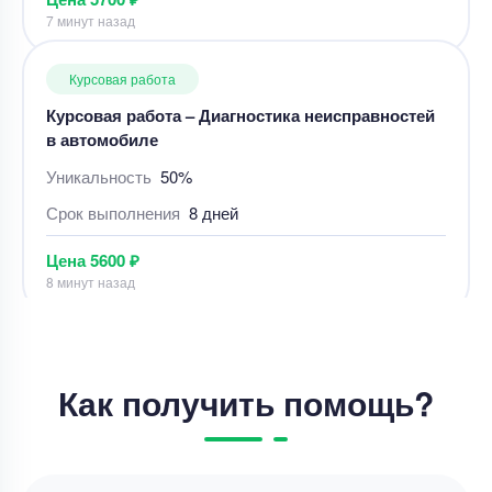
Курсовая работа – Диагностика неисправностей
в автомобиле
Уникальность
50%
Срок выполнения
8 дней
Цена
5600 ₽
8 минут назад
Курсовая работа
Написать теоретическую часть курсовой
Уникальность
70%
Срок выполнения
7 дней
Как получить помощь?
Цена
3800 ₽
7 минут назад