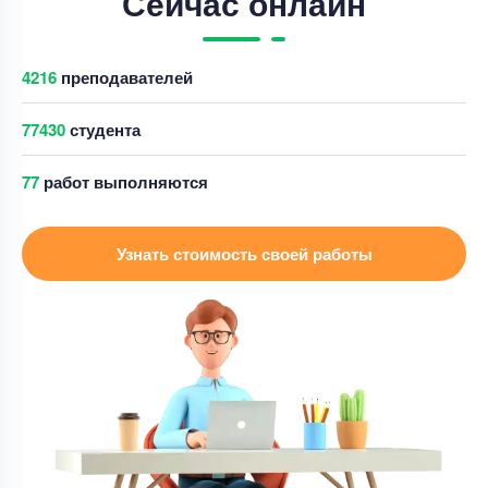
Сейчас онлайн
Цена
13000 ₽
15 минут назад
4225
преподавателей
Курсовая работа
77435
студента
Отредактировать курсовую работу
89
работ выполняются
Уникальность
60%
Срок выполнения
2 дней
Узнать стоимость своей работы
Цена
3500 ₽
5 минут назад
Курсовая работа
Курсовая работа: Кадровый аудит на
предприятии – Студландия