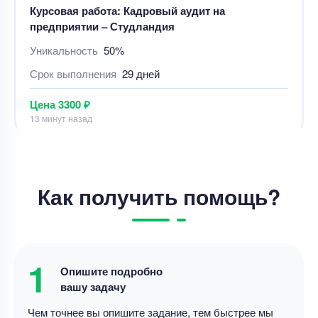
13 минут назад
Курсовая работа
«Действия в чужом интересе без поручения:
понятие, содержание правоотношения,
особенности правоприменительной практики».
Уникальность
50%
Срок выполнения
3 дней
Как получить помощь?
Цена
5700 ₽
14 минут назад
Курсовая работа
1
Курсовая работа – Диагностика неисправностей
Опишите подробно
в автомобиле
вашу задачу
Уникальность
50%
Чем точнее вы опишите задание, тем быстрее мы