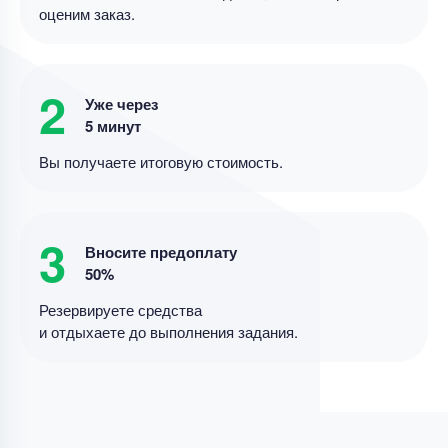
оценим заказ.
Срок выполнения
8 дней
Цена
5600 ₽
14 минут назад
2
Уже через
5 минут
Курсовая работа
Вы получаете итоговую стоимость.
Написать теоретическую часть курсовой
Уникальность
70%
3
Вносите предоплату
Срок выполнения
7 дней
50%
Цена
3800 ₽
Резервируете средства
11 минут назад
и отдыхаете до выполнения задания.
Курсовая работа