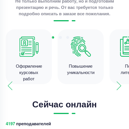
Не только выполним работу, но и подготовим
Цена
3800 ₽
презентацию и речь. От вас требуется только
11 минут назад
подробно описать в заказе все пожелания.
Курсовая работа
организация учета кассовых операций
Уникальность
50%
Оформление
Повышение
П
Срок выполнения
7 дней
курсовых
уникальности
лит
Цена
4200 ₽
работ
10 минут назад
Сейчас онлайн
Курсовая работа
доработка курсовой работы
4206
преподавателей