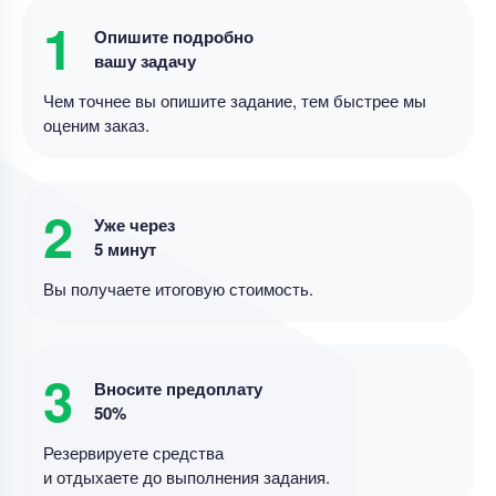
Уникальность
50%
1
Опишите подробно
Срок выполнения
8 дней
вашу задачу
Чем точнее вы опишите задание, тем быстрее мы
Цена
5600 ₽
оценим заказ.
8 минут назад
2
Курсовая работа
Уже через
Написать теоретическую часть курсовой
5 минут
Уникальность
70%
Вы получаете итоговую стоимость.
Срок выполнения
7 дней
Цена
3800 ₽
3
Вносите предоплату
8 минут назад
50%
Резервируете средства
и отдыхаете до выполнения задания.