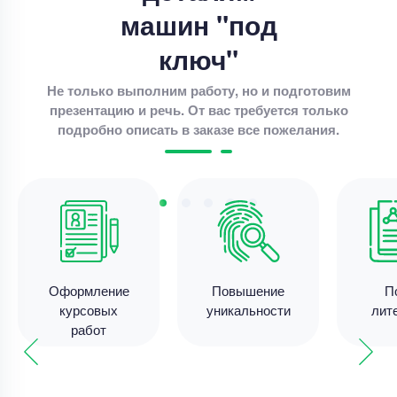
Срок выполнения
7 дней
машин "под
Цена
3800 ₽
ключ"
8 минут назад
Не только выполним работу, но и подготовим
презентацию и речь. От вас требуется только
подробно описать в заказе все пожелания.
Курсовая работа
организация учета кассовых операций
Уникальность
50%
Срок выполнения
7 дней
Цена
4200 ₽
4 минуты назад
Оформление
Повышение
П
курсовых
уникальности
лит
работ
Курсовая работа