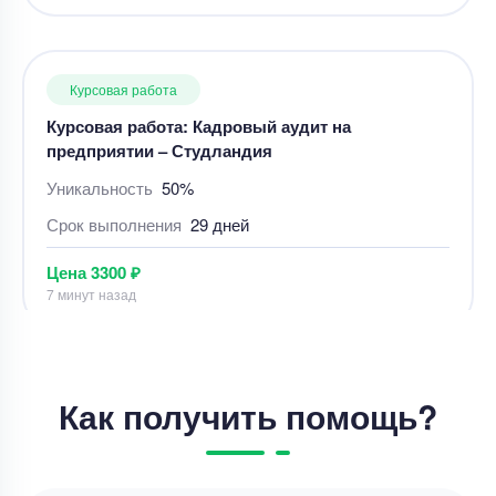
Цена
3300 ₽
7 минут назад
Курсовая работа
«Действия в чужом интересе без поручения:
понятие, содержание правоотношения,
особенности правоприменительной практики».
Уникальность
50%
Срок выполнения
3 дней
Цена
5700 ₽
11 минут назад
Как получить помощь?
Курсовая работа
Курсовая работа – Диагностика неисправностей
в автомобиле