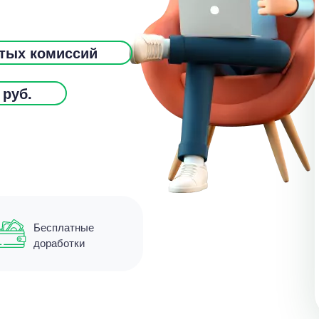
ытых комиссий
 руб.
Цен
Бесплатные
5600
доработки
12 мину