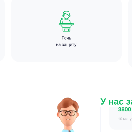
5600
12 мину
Речь
на защиту
Цен
3800
10 мину
У нас 