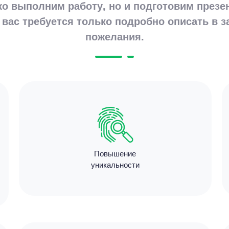
ко выполним работу, но и подготовим презе
11 мину
 вас требуется только подробно описать в з
пожелания.
Цен
5700
7 минут
Повышение
уникальности
Цен