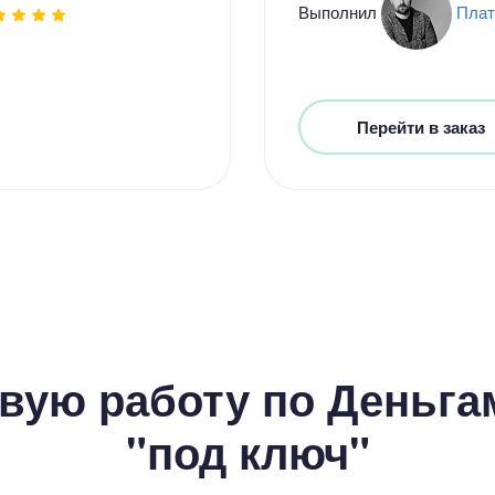
Выполнил
Плат
Перейти в заказ
Цен
3500
13 мину
вую работу по Деньгам
"под ключ"
Цен
3300