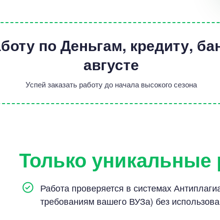
боту по Деньгам, кредиту, б
Цен
августе
3800
10 мину
Успей заказать работу до начала высокого сезона
Только уникальные
Цен
4200
Работа проверяется в системах Антиплагиат
5 минут
требованиям вашего ВУЗа) без использов