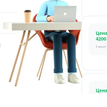
Цен
4200
5 минут
я
Цен
3500
9 минут