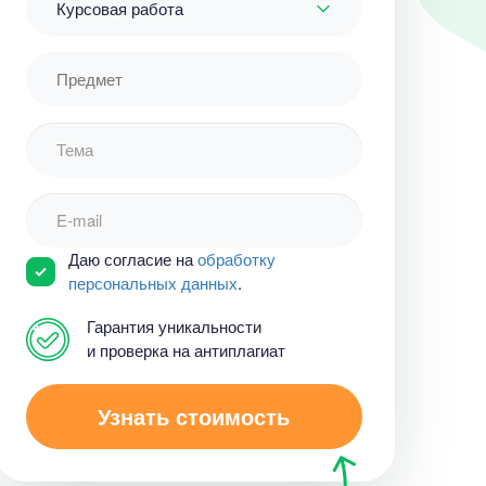
Курсовая работа
Даю согласие на
обработку
персональных данных
.
Курсовая работа
Гарантия уникальности
а
Курсовая работа –
и проверка на антиплагиат
 ₽
Диагностика
т назад
неисправностей в
Узнать стоимость
автомобиле
Уникальность
50%