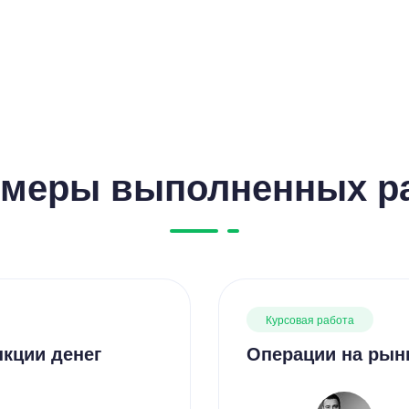
Цен
3500
меры выполненных р
9 минут
Курсовая работа
Цен
кции денег
Операции на рын
1300
7 минут