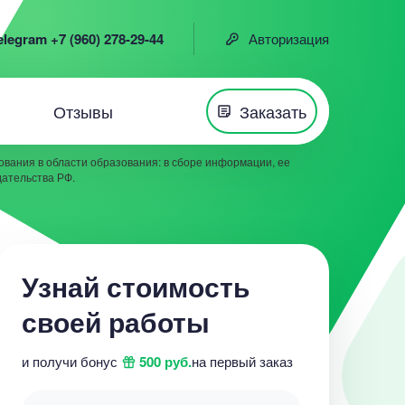
elegram +7 (960) 278-29-44
Авторизация
Отзывы
Заказать
вания в области образования: в сборе информации, ее
дательства РФ.
Узнай стоимость
своей работы
и получи бонус
500 руб.
на первый заказ