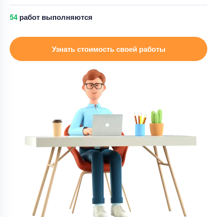
55
работ выполняются
Курсовая работа
понижающий Импульсный стабилизатор
Узнать стоимость своей работы
постоянного напряжения.
Уникальность
55%
Срок выполнения
3 дней
Цена
13000 ₽
6 минут назад
Курсовая работа
Отредактировать курсовую работу
Уникальность
60%
Срок выполнения
2 дней