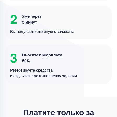
Курсовая работа
Написать теоретическую часть курсовой
2
Уже через
Уникальность
70%
5 минут
Срок выполнения
7 дней
Вы получаете итоговую стоимость.
Цена
3800 ₽
9 минут назад
3
Вносите предоплату
50%
Резервируете средства
Курсовая работа
и отдыхаете до выполнения задания.
организация учета кассовых операций
Уникальность
50%
Срок выполнения
7 дней
Цена
4200 ₽
Платите только за
9 минут назад