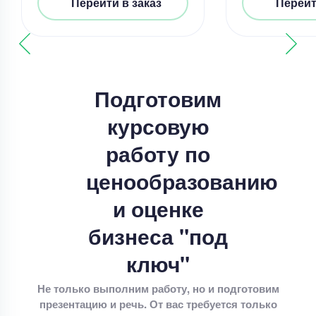
Уникальность
50%
Перейти в заказ
Перейт
Срок выполнения
8 дней
Цена
5600 ₽
4 минуты назад
Подготовим
курсовую
Курсовая работа
Написать теоретическую часть курсовой
работу по
Уникальность
70%
ценообразованию
Срок выполнения
7 дней
и оценке
Цена
3800 ₽
бизнеса "под
9 минут назад
ключ"
Не только выполним работу, но и подготовим
презентацию и речь. От вас требуется только
Курсовая работа