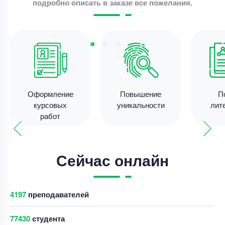
подробно описать в заказе все пожелания.
организация учета кассовых операций
Уникальность
50%
Срок выполнения
7 дней
Цена
4200 ₽
9 минут назад
Оформление
Повышение
П
курсовых
уникальности
лит
работ
Курсовая работа
доработка курсовой работы
Сейчас онлайн
Уникальность
50%
Срок выполнения
7 дней
4205
преподавателей
Цена
3500 ₽
5 минут назад
77434
студента