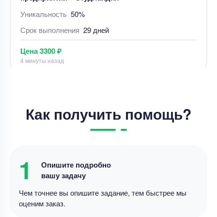
особенности правоприменительной практики».
Уникальность
50%
Срок выполнения
3 дней
Цена
5700 ₽
15 минут назад
Курсовая работа
Как получить помощь?
Курсовая работа – Диагностика неисправностей
в автомобиле
Уникальность
50%
Срок выполнения
8 дней
1
Опишите подробно
вашу задачу
Цена
5600 ₽
4 минуты назад
Чем точнее вы опишите задание, тем быстрее мы
оценим заказ.