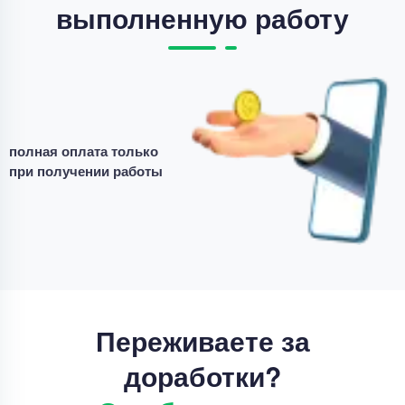
выполненную работу
Курсовая работа
доработка курсовой работы
Уникальность
50%
полная оплата только
Срок выполнения
7 дней
при получении работы
Цена
3500 ₽
5 минут назад
Переживаете за
доработки?