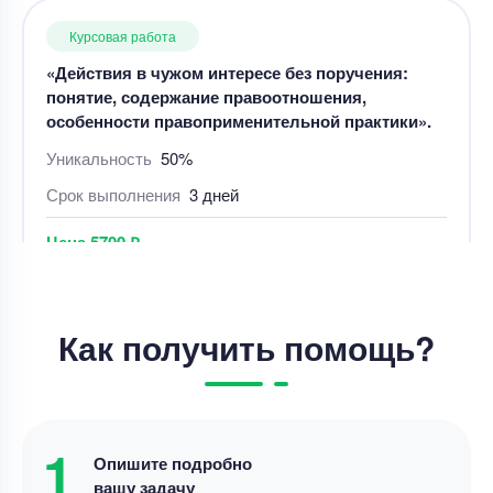
Курсовая работа
«Действия в чужом интересе без поручения:
понятие, содержание правоотношения,
особенности правоприменительной практики».
Уникальность
50%
Срок выполнения
3 дней
Цена
5700 ₽
11 минут назад
Курсовая работа
Как получить помощь?
Курсовая работа – Диагностика неисправностей
в автомобиле
Уникальность
50%
Срок выполнения
8 дней
1
Опишите подробно
вашу задачу
Цена
5600 ₽