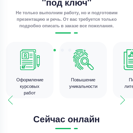
"под ключ"
Не только выполним работу, но и подготовим
презентацию и речь. От вас требуется только
Курсовая работа
подробно описать в заказе все пожелания.
организация учета кассовых операций
Уникальность
50%
Срок выполнения
7 дней
Цена
4200 ₽
3 минуты назад
Оформление
Повышение
П
курсовых
уникальности
лит
работ
Курсовая работа
доработка курсовой работы
Сейчас онлайн
Уникальность
50%
Срок выполнения
7 дней