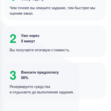
11 минут назад
Чем точнее вы опишите задание, тем быстрее мы
оценим заказ.
Курсовая работа
Написать теоретическую часть курсовой
2
Уже через
Уникальность
70%
5 минут
Срок выполнения
7 дней
Вы получаете итоговую стоимость.
Цена
3800 ₽
15 минут назад
3
Вносите предоплату
50%
Резервируете средства
Курсовая работа
и отдыхаете до выполнения задания.
организация учета кассовых операций
Уникальность
50%