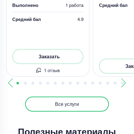
Выполнено
1 работa
Средний бал
Средний бал
4.9
Заказать
Зак
1 отзыв
Все услуги
Полезные материалы