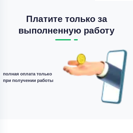
Срок выполнения
7 дней
Цена
4200 ₽
Платите только за
3 минуты назад
выполненную работу
Курсовая работа
доработка курсовой работы
Уникальность
50%
полная оплата только
Срок выполнения
7 дней
при получении работы
Цена
3500 ₽
12 минут назад