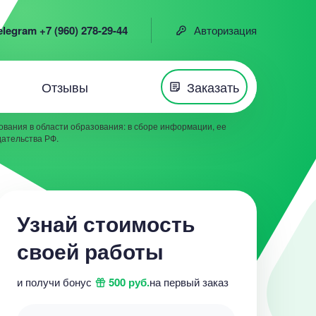
elegram +7 (960) 278-29-44
Авторизация
Отзывы
Заказать
вания в области образования: в сборе информации, ее
дательства РФ.
Узнай стоимость
своей работы
и получи бонус
500 руб.
на первый заказ