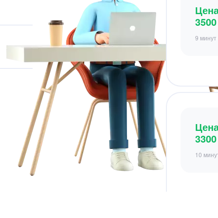
Цен
3300
10 мину
Цен
5700
7 минут