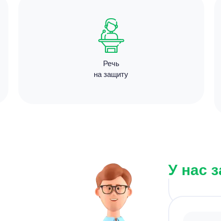
Цен
1300
Речь
3 минут
на защиту
Цен
У нас 
3500
9 минут