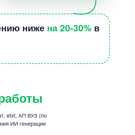
лению ниже
на 20-30%
в
 работы
, etxt, АП ВУЗ (по
ания ИИ генерации