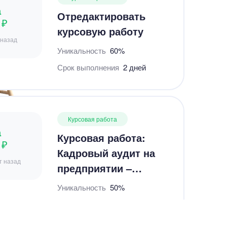
Курсовая работа
а
Курсовая работа:
 ₽
Кадровый аудит на
т назад
предприятии –
Студландия
Уникальность
50%
Срок выполнения
29 дней
Курсовая работа
а
«Действия в чужом
 ₽
интересе без
 назад
поручения: понятие,