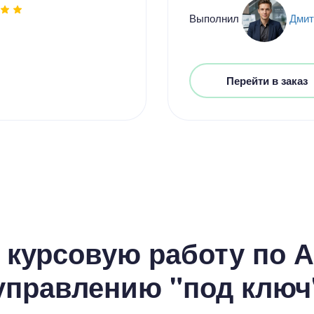
Цен
Выполнил
Дмит
5600
12 мину
Перейти в заказ
Цен
3800
12 мину
 курсовую работу по А
управлению "под ключ