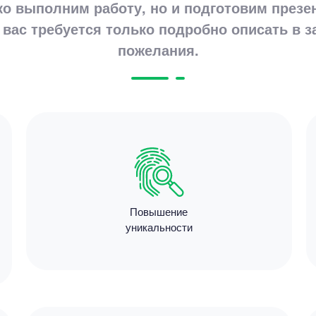
ко выполним работу, но и подготовим презе
 вас требуется только подробно описать в з
Цен
пожелания.
4200
3 минут
Цен
Повышение
3500
уникальности
13 мину