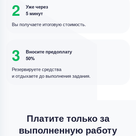
Дипломная работа – Дивидентная политика и
2
Уже через
рыночная стоимость
5 минут
Уникальность
85%
Вы получаете итоговую стоимость.
Срок выполнения
11 дней
Цена
4000 ₽
3
4 минуты назад
Вносите предоплату
50%
Резервируете средства
Дипломная работа
и отдыхаете до выполнения задания.
Совершенствование разброчно- сборочных
работа по ремонте автотракторных двигателей .
Уникальность
70%
Срок выполнения
14 дней
Платите только за
Цена
47500 ₽
выполненную работу
12 минут назад