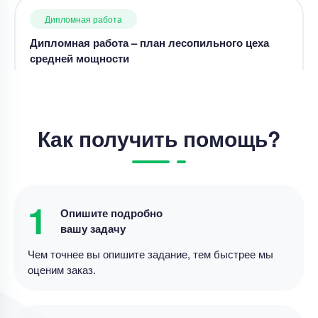
Срок выполнения
21 дней
Цена
50000 ₽
12 минут назад
Дипломная работа
Как получить помощь?
Лингвистический, дидактический и
технологический аспекты создания
мультимодального ресурса для
совершенствования навыков чтения на
Уникальность
50%
английском языке у школьников
1
Опишите подробно
Срок выполнения
14 дней
вашу задачу
Цена
20000 ₽
Чем точнее вы опишите задание, тем быстрее мы
3 минуты назад
оценим заказ.
Дипломная работа