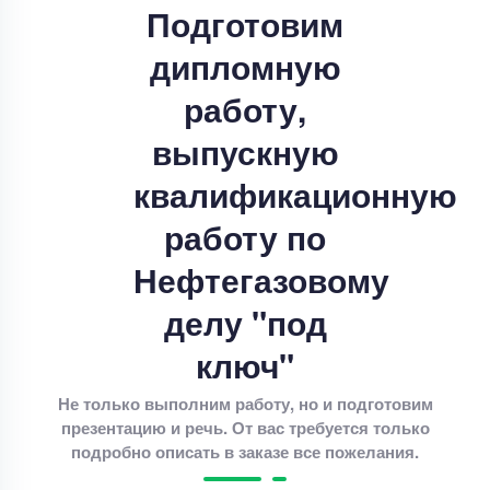
Подготовим
Срок выполнения
14 дней
дипломную
Цена
20000 ₽
3 минуты назад
работу,
выпускную
Дипломная работа
Дипломная работа – Дивидентная политика и
квалификационную
рыночная стоимость
работу по
Уникальность
85%
Нефтегазовому
Срок выполнения
11 дней
делу "под
Цена
4000 ₽
4 минуты назад
ключ"
Не только выполним работу, но и подготовим
презентацию и речь. От вас требуется только
Дипломная работа
подробно описать в заказе все пожелания.
Совершенствование разброчно- сборочных
работа по ремонте автотракторных двигателей .