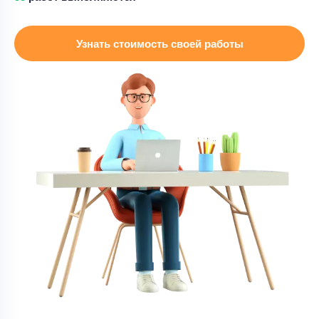
Дипломная работа
Дипломная работа – слайды для ВКР по
Узнать стоимость своей работы
гражданскому праву
Уникальность
50%
Срок выполнения
14 дней
Цена
3000 ₽
12 минут назад
Дипломная работа
Устранение замечаний в вкр ( основные раздел
тосп)
Уникальность
50%
Срок выполнения
7 дней
Цена
25000 ₽