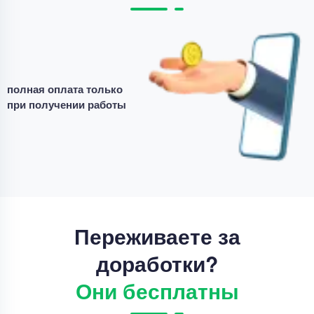
Дипломная работа
Дипломная работа – Диагностика тяговых
двигателей электровозов
полная оплата только
Уникальность
70%
при получении работы
Срок выполнения
22 дней
Цена
68000 ₽
4 минуты назад
Переживаете за
доработки?
Они бесплатны