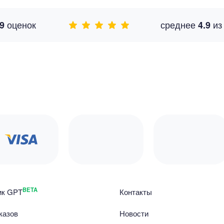
оценок
среднее
и
9
4.9
BETA
ик GPT
Контакты
казов
Новости