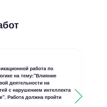
абот
Дип
икационной работа по
Соц
огике на тему:"Влияние
уча
вой деятельности на
Рос
тей с нарушением интеллекта
е". Работа должна пройти
Выпо