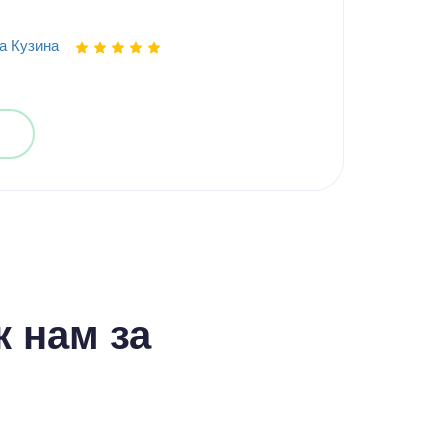
а Кузина
 нам за