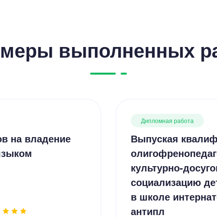
меры выполненных р
Дипломная работа
ов на владение
Выпуская квалиф
языком
олигофренопедаг
культурно-досуго
социализацию де
в школе интернат
антипл