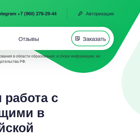
elegram +7 (960) 278-29-44
Авторизация
Отзывы
Заказать
вания в области образования: в сборе информации, ее
дательства РФ.
 работа с
ющими в
йской