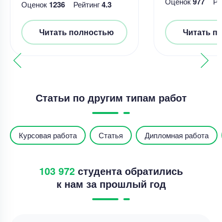
Оценок
977
Ре
Оценок
1236
Рейтинг
4.3
Читать полностью
Читать п
Статьи по другим типам работ
Курсовая работа
Статья
Дипломная работа
103 972
студента обратились
к нам за прошлый год