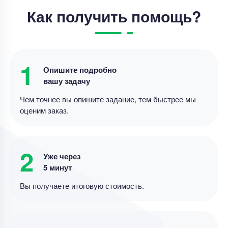
Как получить помощь?
Выпускная квалификационная работа
Выпускная квалификационная работа – Анализ
влияния цифровых платформ
1
Опишите подробно
Уникальность
75%
вашу задачу
Срок выполнения
19 дней
Чем точнее вы опишите задание, тем быстрее мы
оценим заказ.
Цена
23000 ₽
5 минут назад
2
Уже через
Выпускная квалификационная работа
5 минут
«Анализ и оценка управления финансовыми
Вы получаете итоговую стоимость.
ресурсами организации (на примере АО
Уникальность
80%
Срок выполнения
18 дней