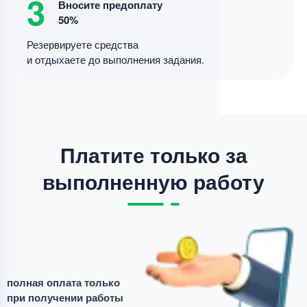
3
Вносите предоплату
50%
Цена
26000 ₽
7 минут назад
Резервируете средства
и отдыхаете до выполнения задания.
Выпускная квалификационная работа
Выпускная квалификационная работа – Добро и
зло у детей
Уникальность
55%
Платите только за
Срок выполнения
182 дней
выполненную работу
Цена
16700 ₽
5 минут назад
Выпускная квалификационная работа
полная оплата только
Выпускная работа – творческие задания по
при получении работы
литературе