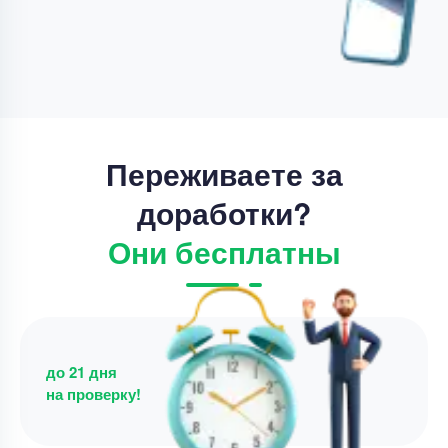
Уникальность
50%
Срок выполнения
21 дней
Цена
17800 ₽
7 минут назад
Переживаете за
доработки?
Они бесплатны
до 21 дня
на проверку!