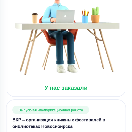
Срок выполнения
86 дней
Цена
31800 ₽
9 минут назад
Выпускная квалификационная работа
ВКР – организация книжных фестивалей в
библиотеках Новосибирска
Уникальность
80%
Срок выполнения
52 дней
У нас заказали
Цена
21000 ₽
6 минут назад
Выпускная квалификационная работа