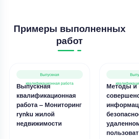
Примеры выполненных
работ
Выпускная
Выпу
квалификационная работа
квалификаци
Выпускная
Методы и 
квалификационная
совершен
работа – Мониторинг
информац
rynku жилой
безопасно
недвижимости
удаленном
пользоват