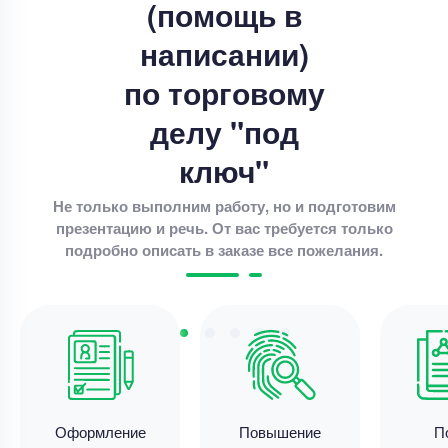
(помощь в
Выпускная квалификационная работа
написании)
«Анализ и оценка управления финансовыми
ресурсами организации (на примере АО
по торговому
Уникальность
80%
делу "под
Срок выполнения
18 дней
ключ"
Цена
26000 ₽
Не только выполним работу, но и подготовим
7 минут назад
презентацию и речь. От вас требуется только
подробно описать в заказе все пожелания.
Выпускная квалификационная работа
Выпускная квалификационная работа – Добро и
зло у детей
Уникальность
55%
Срок выполнения
182 дней
Оформление
Повышение
П