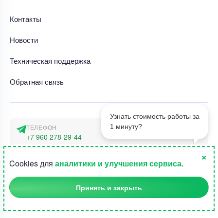
Контакты
Новости
Техническая поддержка
Обратная связь
Узнать стоимость работы за
1 минуту?
ТЕЛЕФОН
+7 960 278-29-44
×
АДРЕС
1
Cookies для
аналитики и улучшения сервиса
.
г. Москва, наб. Тараса Шевченко 23а
Принять и закрыть
©2015-2026, Студландия -
Все права защищены