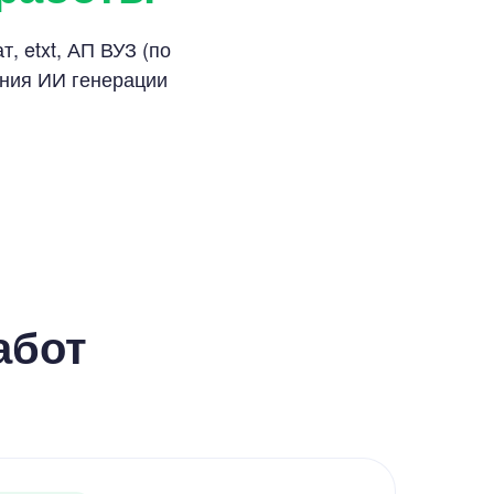
, etxt, АП ВУЗ (по
ания ИИ генерации
абот