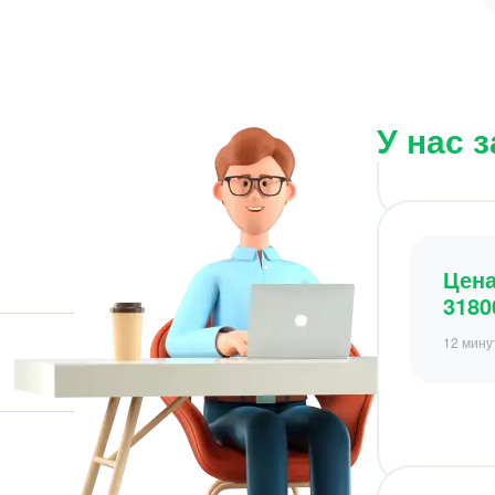
Цен
3180
12 мину
У нас 
Цен
2100
4 минут