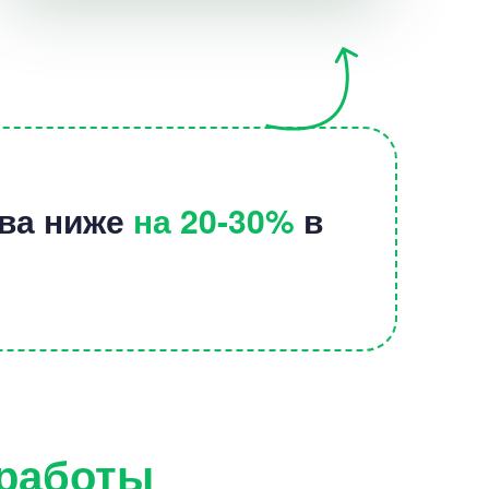
тва ниже
на 20-30%
в
 работы