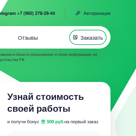
elegram +7 (960) 278-29-44
Авторизация
Отзывы
Заказать
вания в области образования: в сборе информации, ее
дательства РФ.
Узнай стоимость
своей работы
и получи бонус
500 руб.
на первый заказ