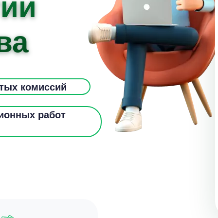
гии
ва
ытых комиссий
ионных работ