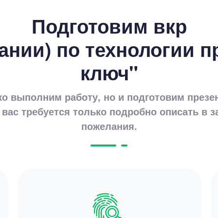
8 минут
Подготовим вкр
ании) по технологии п
ключ"
Цен
ко выполним работу, но и подготовим презе
2600
 вас требуется только подробно описать в з
14 мину
пожелания.
Цен