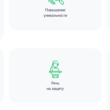
1670
Повышение
7 минут
уникальности
Цен
1780
13 мину
Речь
на защиту