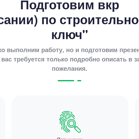
Подготовим вкр
2600
сании) по строительно
11 мину
ключ"
ко выполним работу, но и подготовим презе
 вас требуется только подробно описать в з
пожелания.
Цен
1670
7 минут