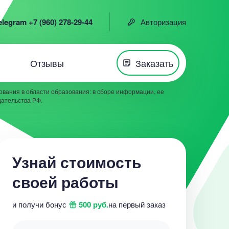
elegram +7 (960) 278-29-44
Авторизация
Отзывы
Заказать
вания в области образования: в сборе информации, ее
дательства РФ.
Узнай стоимость
своей работы
и получи бонус
500 руб.
на первый заказ