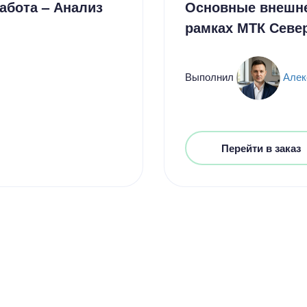
абота – Анализ
Основные внешне
рамках МТК Севе
Выполнил
Алек
Цен
Перейти в заказ
2300
12 мину
Цен