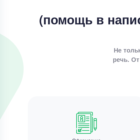
(помощь в напи
Не толь
речь. От