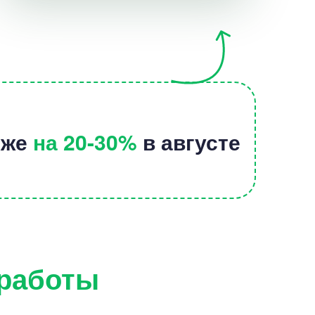
иже
на 20-30%
в августе
 работы