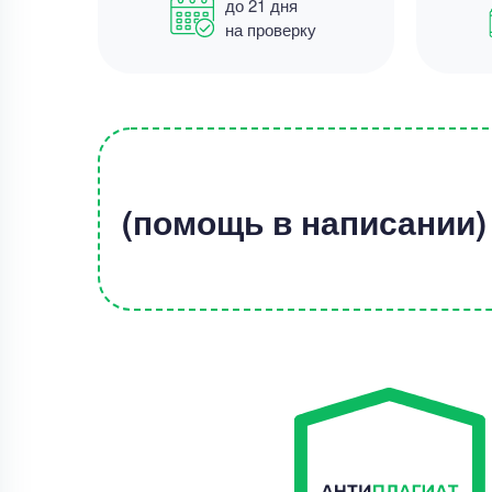
до 21 дня
на проверку
(помощь в написании)