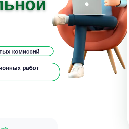
льной
ытых комиссий
ионных работ