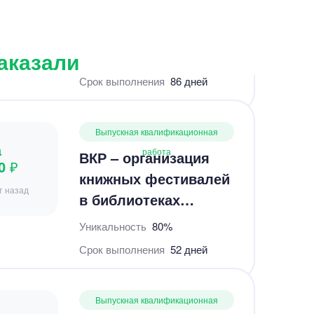
Выпускная квалификационная
а
работа
ВКР – организация
0 ₽
заказали
книжных фестивалей
т назад
в библиотеках
Новосибирска
Уникальность
80%
Срок выполнения
52 дней
Выпускная квалификационная
а
работа
Выпускная работа –
0 ₽
Перевод эмотивов
 назад
«Inside Out» по
лингвистике
Уникальность
80%
Срок выполнения
41 дней