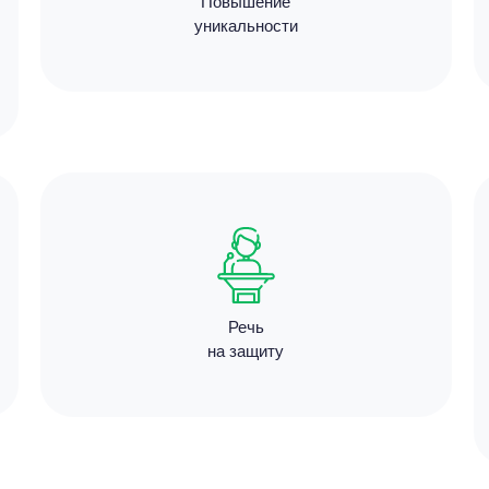
Повышение
Цен
уникальности
1780
9 минут
Цен
3180
Речь
на защиту
12 мину