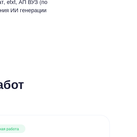
, etxt, АП ВУЗ (по
ания ИИ генерации
абот
ная работа
В