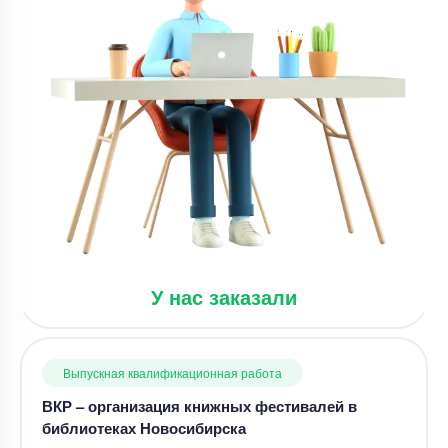
Цена
31800 ₽
8 минут назад
Выпускная квалификационная работа
ВКР – организация книжных фестивалей в
библиотеках Новосибирска
Уникальность
80%
Срок выполнения
52 дней
У нас заказали
Цена
21000 ₽
12 минут назад
Выпускная квалификационная работа
Выпускная работа – Перевод эмотивов «Inside
Out» по лингвистике