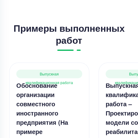
Примеры выполненных
работ
Выпускная
Выпу
квалификационная работа
квалификаци
Обоснование
Выпускна
организации
квалифик
совместного
работа –
иностранного
Проектиро
предприятия (На
модели с
примере
реабилита