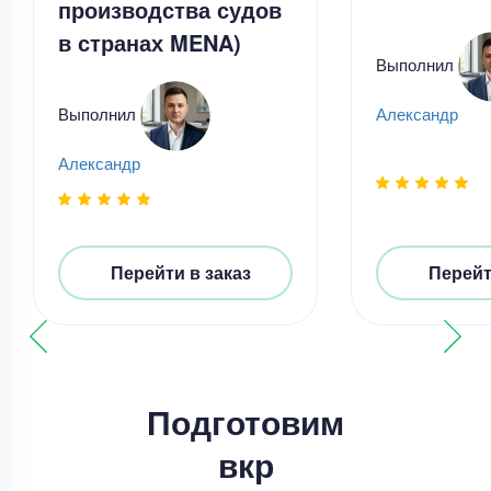
производства судов
в странах MENA)
Выполнил
Выполнил
Александр
Александр
Выпускная квалификационная работа
Выпускная квалификационная работа – Анализ
влияния цифровых платформ
Перейти в заказ
Перейт
Уникальность
75%
Срок выполнения
19 дней
Цена
23000 ₽
14 минут назад
Подготовим
вкр
Выпускная квалификационная работа