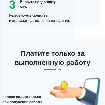
3
Вносите предоплату
12 минут назад
50%
Резервируете средства
и отдыхаете до выполнения задания.
Выпускная квалификационная работа
Выпускная квалификационная работа – Добро и
зло у детей
Уникальность
55%
Срок выполнения
182 дней
Платите только за
Цена
16700 ₽
выполненную работу
3 минуты назад
Выпускная квалификационная работа
Выпускная работа – творческие задания по
литературе
полная оплата только
при получении работы
Уникальность
50%