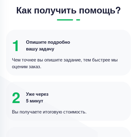
Выпускная квалификационная работа
Как получить помощь?
Выпускная квалификационная работа – Анализ
влияния цифровых платформ
Уникальность
75%
1
Опишите подробно
Срок выполнения
19 дней
вашу задачу
Цена
23000 ₽
Чем точнее вы опишите задание, тем быстрее мы
14 минут назад
оценим заказ.
Выпускная квалификационная работа
2
Уже через
«Анализ и оценка управления финансовыми
5 минут
ресурсами организации (на примере АО
Вы получаете итоговую стоимость.
Уникальность
80%
Срок выполнения
18 дней
Цена
26000 ₽