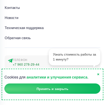
Контакты
Новости
Техническая поддержка
Обратная связь
Узнать стоимость работы за
1 минуту?
ТЕЛЕФОН
+7 960 278-29-44
×
АДРЕС
1
Cookies для
аналитики и улучшения сервиса
.
г. Москва, наб. Тараса Шевченко 23а
Принять и закрыть
©2015-2026, Студландия -
Все права защищены