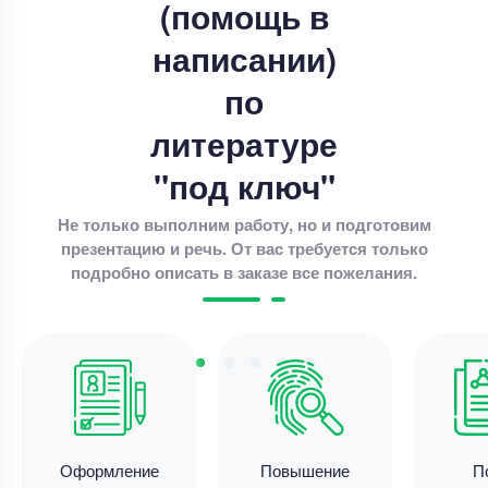
(помощь в
«Анализ и оценка управления финансовыми
написании)
ресурсами организации (на примере АО
Уникальность
80%
по
Срок выполнения
18 дней
литературе
Цена
26000 ₽
"под ключ"
12 минут назад
Не только выполним работу, но и подготовим
презентацию и речь. От вас требуется только
подробно описать в заказе все пожелания.
Выпускная квалификационная работа
Выпускная квалификационная работа – Добро и
зло у детей
Уникальность
55%
Срок выполнения
182 дней
Цена
16700 ₽
Оформление
Повышение
П
3 минуты назад