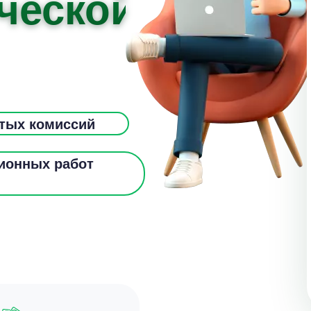
ческой
ытых комиссий
ионных работ