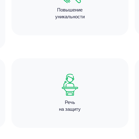
Повышение
6 минут
уникальности
Цен
3180
10 мину
Речь
на защиту