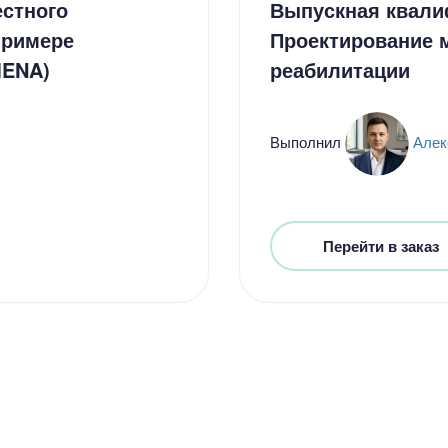
стного
Выпускная квали
примере
Проектирование 
MENA)
реабилитации
Выполнил
Алек
Цен
2300
5 минут
Перейти в заказ
Цен
2600
6 минут