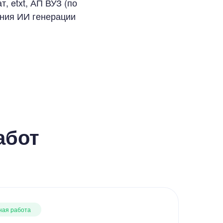
, etxt, АП ВУЗ (по
ания ИИ генерации
абот
ная работа
В