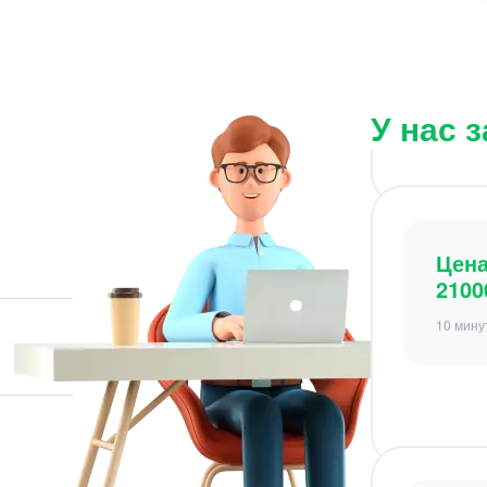
Цен
2100
10 мину
У нас 
Цен
2880
5 минут