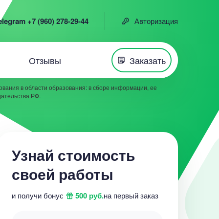
elegram +7 (960) 278-29-44
Авторизация
Отзывы
Заказать
вания в области образования: в сборе информации, ее
дательства РФ.
Узнай стоимость
своей работы
и получи бонус
500 руб.
на первый заказ