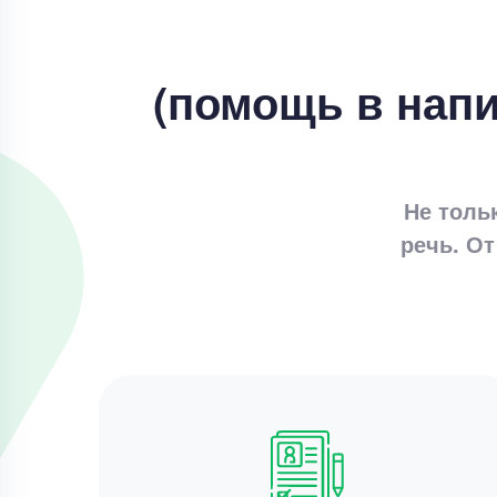
(помощь в напи
Не толь
речь. От