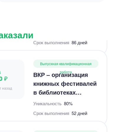
а
работа
ВКР – организация
0 ₽
книжных фестивалей
т назад
в библиотеках
Новосибирска
заказали
Уникальность
80%
Срок выполнения
52 дней
Выпускная квалификационная
а
работа
Выпускная работа –
0 ₽
Перевод эмотивов
 назад
«Inside Out» по
лингвистике
Уникальность
80%
Срок выполнения
41 дней