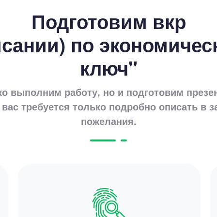
Подготовим вкр
сании) по экономичес
ключ"
Цен
ко выполним работу, но и подготовим презе
1670
 вас требуется только подробно описать в з
15 мину
пожелания.
Цен
1780