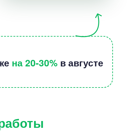
иже
на 20-30%
в августе
 работы