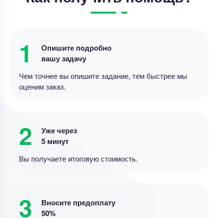
Выпускная квалификационная работа – Анализ
влияния цифровых платформ
1
Уникальность
75%
Опишите подробно
вашу задачу
Срок выполнения
19 дней
Чем точнее вы опишите задание, тем быстрее мы
Цена
23000 ₽
оценим заказ.
4 минуты назад
2
Выпускная квалификационная работа
Уже через
5 минут
«Анализ и оценка управления финансовыми
ресурсами организации (на примере АО
Вы получаете итоговую стоимость.
Уникальность
80%
Срок выполнения
18 дней
3
Вносите предоплату
Цена
26000 ₽
50%
6 минут назад