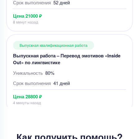
Уникальность
80%
Срок выполнения
41 дней
Цена
28800 ₽
4 минуты назад
Выпускная квалификационная работа
ВКР – Методы очистки газа на компрессорных
станциях
Уникальность
85%
Срок выполнения
5 дней
Цена
30000 ₽
5 минут назад
Как получить помощь?
Выпускная квалификационная работа