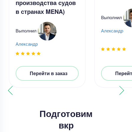
производства судов
в странах MENA)
Выполнил
Выполнил
Александр
Александр
Выпускная квалификационная работа
Выпускная квалификационная работа – Анализ
влияния цифровых платформ
Уникальность
75%
Перейти в заказ
Перейт
Срок выполнения
19 дней
Цена
23000 ₽
4 минуты назад
Подготовим
вкр
Выпускная квалификационная работа