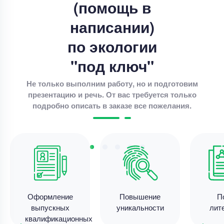
«Анализ и оценка управления финансовыми
(помощь в
ресурсами организации (на примере АО
написании)
Уникальность
80%
по экологии
Срок выполнения
18 дней
"под ключ"
Цена
26000 ₽
6 минут назад
Не только выполним работу, но и подготовим
презентацию и речь. От вас требуется только
подробно описать в заказе все пожелания.
Выпускная квалификационная работа
Выпускная квалификационная работа – Добро и
зло у детей
Уникальность
55%
Срок выполнения
182 дней
Оформление
Повышение
П
Цена
16700 ₽
выпускных
уникальности
лит
8 минут назад
квалификационных