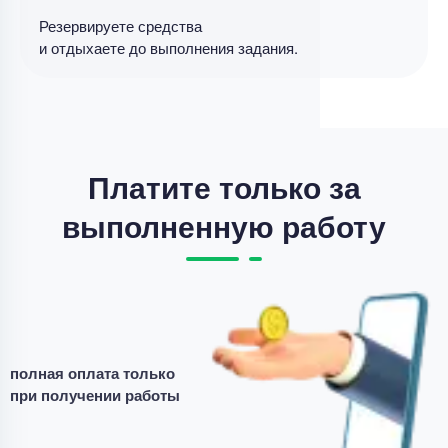
Резервируете средства
и отдыхаете до выполнения задания.
Выпускная квалификационная работа
Выпускная квалификационная работа – Добро и
зло у детей
Уникальность
55%
Платите только за
Срок выполнения
182 дней
выполненную работу
Цена
16700 ₽
8 минут назад
Выпускная квалификационная работа
Выпускная работа – творческие задания по
полная оплата только
литературе
при получении работы
Уникальность
50%