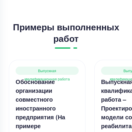
Примеры выполненных
работ
Выпускная
Выпу
квалификационная работа
квалификаци
Обоснование
Выпускна
организации
квалифик
совместного
работа –
иностранного
Проектиро
предприятия (На
модели с
примере
реабилита