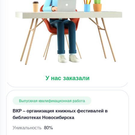
Цена
31800 ₽
7 минут назад
Выпускная квалификационная работа
ВКР – организация книжных фестивалей в
библиотеках Новосибирска
Уникальность
80%
Срок выполнения
52 дней
У нас заказали
Цена
21000 ₽
8 минут назад
Выпускная квалификационная работа
Выпускная работа – Перевод эмотивов «Inside
Out» по лингвистике