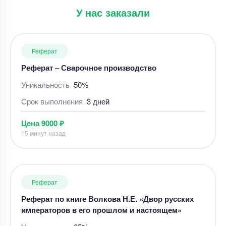
У нас заказали
Срок выполнения
3 дней
Цена
9000 ₽
15 минут назад
Реферат
Реферат по книге Волкова Н.Е. «Двор русских
императоров в его прошлом и настоящем»
Уникальность
65%
Срок выполнения
3 дней
Цена
3800 ₽
14 минут назад
Реферат