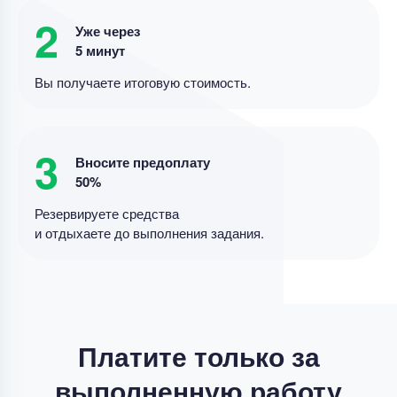
2
Уже через
5 минут
Реферат
Вы получаете итоговую стоимость.
методы метатеоретического уровня научного
познания
Уникальность
50%
3
Вносите предоплату
Срок выполнения
4 дней
50%
Цена
4400 ₽
Резервируете средства
8 минут назад
и отдыхаете до выполнения задания.
Реферат
Реферат – Понятие трудового стажа и выслуги
лет в здравоохранении
Платите только за
Уникальность
75%
выполненную работу