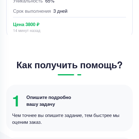
Реферат – Эволюционные алгоритмы и
генетическое программирование в ИИ
Уникальность
65%
Срок выполнения
2 дней
Цена
7000 ₽
7 минут назад
Как получить помощь?
Реферат
Реферат – написать реферат
1
Опишите подробно
Уникальность
60%
вашу задачу
Срок выполнения
4 дней
Чем точнее вы опишите задание, тем быстрее мы
оценим заказ.
Цена
3800 ₽
13 минут назад