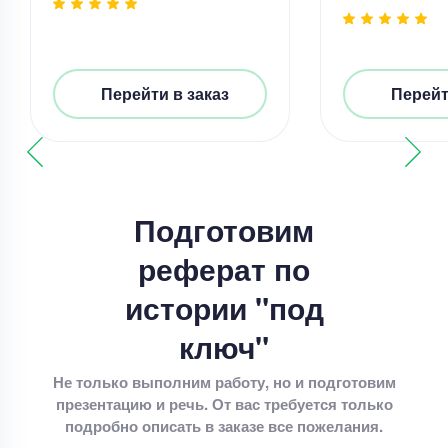
Реферат – написать реферат
Уникальность
60%
Срок выполнения
4 дней
Перейти в заказ
Перейт
Цена
3800 ₽
13 минут назад
Подготовим
Реферат
реферат по
методы метатеоретического уровня научного
познания
истории "под
Уникальность
50%
ключ"
Срок выполнения
4 дней
Не только выполним работу, но и подготовим
Цена
4400 ₽
презентацию и речь. От вас требуется только
8 минут назад
подробно описать в заказе все пожелания.