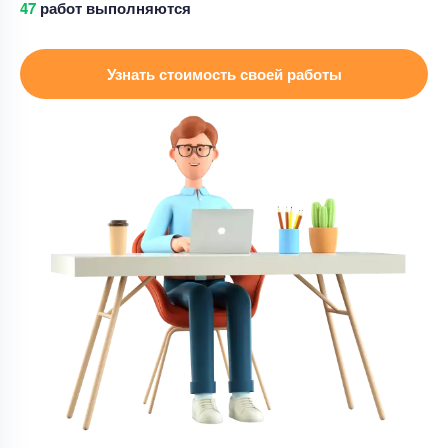
64
работ выполняются
Цена
4000 ₽
5 минут назад
Узнать стоимость своей работы
Реферат
Реферат – Проведение уроков
Уникальность
65%
Срок выполнения
1 дней
Цена
8000 ₽
13 минут назад
Реферат
Реферат – Сварочное производство
Уникальность
50%