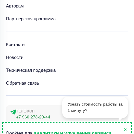
Авторам
Партнерская программа
Контакты
Новости
Техническая поддержка
Обратная связь
Узнать стоимость работы за
1 минуту?
ТЕЛЕФОН
+7 960 278-29-44
×
АДРЕС
1
Cookies для
аналитики и улучшения сервиса
.
г. Москва, наб. Тараса Шевченко 23а