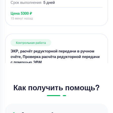
Контрольная работа
ЭКР, расчёт редукторной передачи в ручном
счёте, Проверка расчёта редукторной передачи
с помощью ЭВМ
Уникальность
50%
Срок выполнения
5 дней
Цена
5800 ₽
8 минут назад
Контрольная работа
Как получить помощь?
Соотношение международного таможенного
права и международного экономического права
Уникальность
50%
Срок выполнения
3 дней