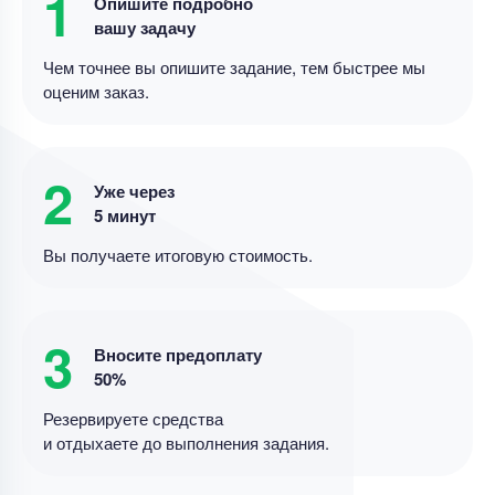
1
Опишите подробно
вашу задачу
Цена
2300 ₽
15 минут назад
Чем точнее вы опишите задание, тем быстрее мы
оценим заказ.
Контрольная работа
The ways to be a great manager». Are there many
2
Уже через
great managers in the company / Administration /
5 минут
Government you know? Give an example.
Вы получаете итоговую стоимость.
Уникальность
50%
Срок выполнения
419 дней
3
Цена
3000 ₽
Вносите предоплату
8 минут назад
50%
Резервируете средства
Контрольная работа
и отдыхаете до выполнения задания.
Контрольная работа – Психологические
принципы делового общения