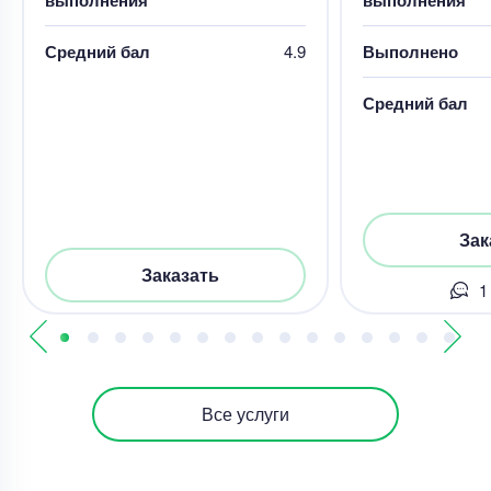
Средний бал
4.9
Выполнено
Средний бал
Зак
Заказать
1
Все услуги