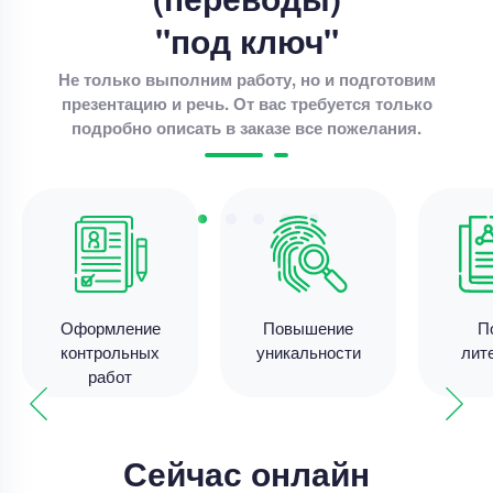
Цена
3000 ₽
"под ключ"
8 минут назад
Не только выполним работу, но и подготовим
презентацию и речь. От вас требуется только
Контрольная работа
подробно описать в заказе все пожелания.
Контрольная работа – Психологические
принципы делового общения
Уникальность
50%
Срок выполнения
8 дней
Цена
4200 ₽
12 минут назад
Оформление
Повышение
П
контрольных
уникальности
лит
работ
Контрольная работа
Объясните, какие факторы влияют на
формирование положительного или
Сейчас онлайн
отрицательного правосознания в обществе.