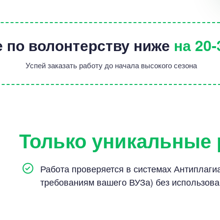
е по волонтерству ниже
на 20
Цен
2500
Успей заказать работу до начала высокого сезона
8 минут
Только уникальные
Цен
Работа проверяется в системах Антиплагиат
4700
требованиям вашего ВУЗа) без использов
12 мину