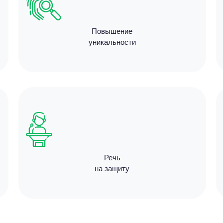
Повышение
уникальности
Цен
4500
14 мину
Речь
на защиту
Цен
4000