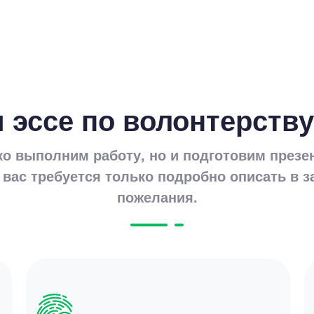
Цен
5500
 эссе по волонтерству
4 минут
ко выполним работу, но и подготовим презе
 вас требуется только подробно описать в з
пожелания.
Цен
3600
6 минут