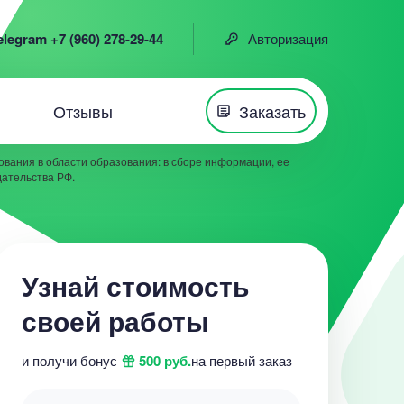
elegram +7 (960) 278-29-44
Авторизация
Отзывы
Заказать
вания в области образования: в сборе информации, ее
дательства РФ.
Узнай стоимость
своей работы
и получи бонус
500 руб.
на первый заказ