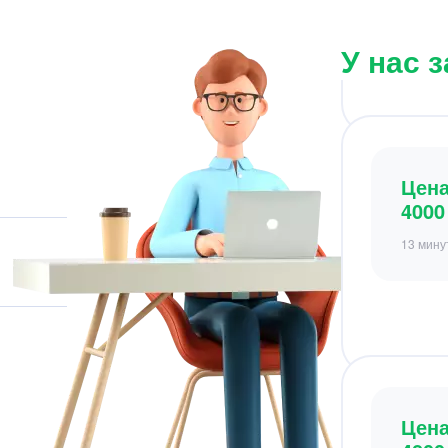
13 мину
У нас 
Цен
4800
10 мину
Цен