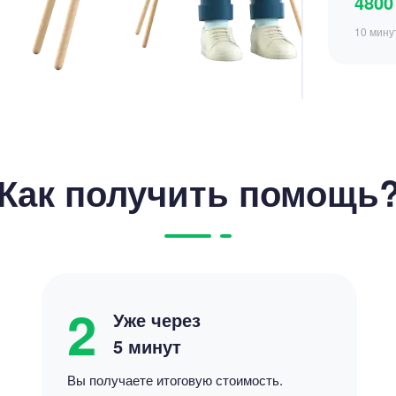
3500
15 мину
Как получить помощь
Цен
2500
8 минут
2
Уже через
5 минут
Вы получаете итоговую стоимость.