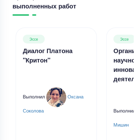
выполненных работ
Эссе
Эссе
Диалог Платона
Организ
"Критон"
научной
инновац
деятель
Выполнил
Оксана
Выполнил
Соколова
Мишин