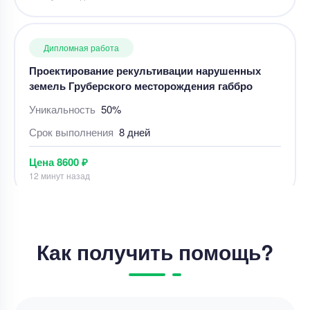
Уникальность
50%
Срок выполнения
8 дней
Цена
8600 ₽
12 минут назад
Дипломная работа
Дипломная работа – план лесопильного цеха
средней мощности
Уникальность
50%
Срок выполнения
21 дней
Как получить помощь?
Цена
50000 ₽
13 минут назад