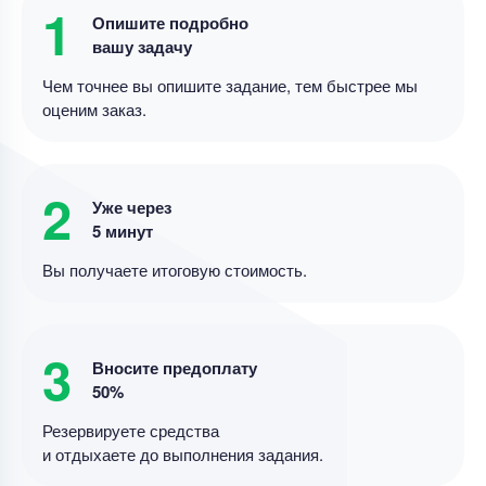
1
Дипломная работа
Опишите подробно
Лингвистический, дидактический и
вашу задачу
технологический аспекты создания
Чем точнее вы опишите задание, тем быстрее мы
мультимодального ресурса для
оценим заказ.
совершенствования навыков чтения на
Уникальность
50%
английском языке у школьников
Срок выполнения
14 дней
2
Уже через
Цена
20000 ₽
5 минут
9 минут назад
Вы получаете итоговую стоимость.
Дипломная работа
Дипломная работа – Дивидентная политика и
рыночная стоимость
3
Вносите предоплату
Уникальность
85%
50%
Срок выполнения
11 дней
Резервируете средства
и отдыхаете до выполнения задания.
Цена
4000 ₽