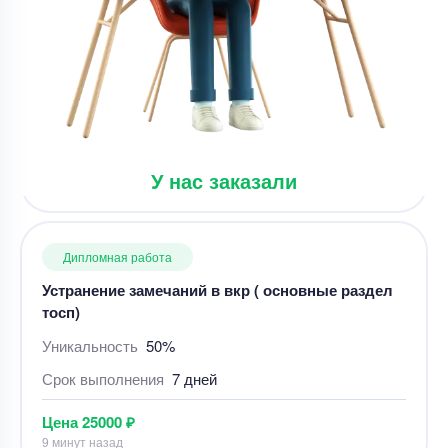
Цена
3000 ₽
14 минут назад
Дипломная работа
Устранение замечаний в вкр ( основные раздел
У нас заказали
тосп)
Уникальность
50%
Срок выполнения
7 дней
Цена
25000 ₽
9 минут назад
Дипломная работа
Проектирование рекультивации нарушенных
земель Груберского месторождения габбро