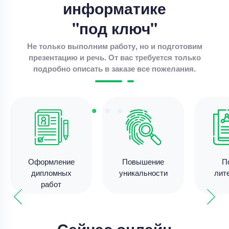
информатике
Дипломная работа – Дивидентная политика и
рыночная стоимость
"под ключ"
Уникальность
85%
Не только выполним работу, но и подготовим
Срок выполнения
11 дней
презентацию и речь. От вас требуется только
подробно описать в заказе все пожелания.
Цена
4000 ₽
3 минуты назад
Дипломная работа
Совершенствование разброчно- сборочных
работа по ремонте автотракторных двигателей .
Оформление
Повышение
П
Уникальность
70%
дипломных
уникальности
лит
работ
Срок выполнения
14 дней
Цена
47500 ₽
7 минут назад
Сейчас онлайн